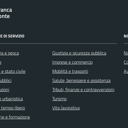
franca
onte
E DI SERVIZIO
N
ra e pesca
Giustizia e sicurezza pubblica
No
e
Imprese e commercio
C
e stato civile
Mobilità e trasporti
Av
ubblici
Salute, benessere e assistenza
zioni
Tributi, finanze e contravvenzioni
 urbanistica
Turismo
e tempo libero
Vita lavorativa
ne e formazione