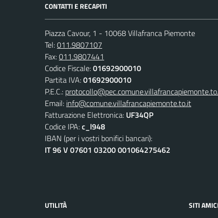
CONTATTI E RECAPITI
Piazza Cavour, 1 - 10068 Villafranca Piemonte
Tel:
011.9807107
Fax:
011.9807441
Codice Fiscale:
01692900010
Partita IVA:
01692900010
P.E.C.:
protocollo@pec.comune.villafrancapiemonte.to.
Email:
info@comune.villafrancapiemonte.to.it
Fatturazione Elettronica:
UF34QP
Codice IPA:
c_l948
IBAN (per i vostri bonifici bancari):
IT 96 V 07601 03200 001064275462
UTILITÀ
SITI AMIC