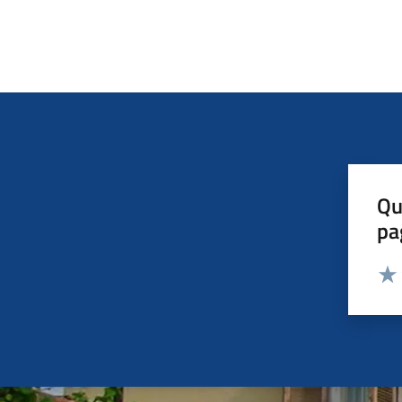
Qu
pa
Valut
Valu