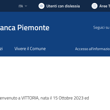
Utenti con dislessia
Aree 
ITA
Lingua attiva:
ranca Piemonte
Seguici su
zi
Vivere il Comune
Accesso all'informazi
nto
envenuto a VITTORIA, nata il 15 Ottobre 2023 ed