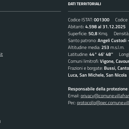
DATI TERRITORIALI
Codice ISTAT:
001300
Codice C
Abitanti:
4.598 al 31.12.2025
D
Superficie:
50,8
Kmq. Densità
Santo patrono:
Angeli Custodi 
Altitudine media:
253
m.s.l.m.
it
Latitudine:
44° 46' 48''
Longit
Comuni limitrofi:
Vigone, Cavour
Frazioni e borgate:
Bussi, Canto
Luca, San Michele, San Nicola
Responsabile della protezione d
Email:
privacy@comune.villafran
Pec:
protocollo@pec.comune.vill
I