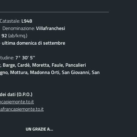
atastale:
L948
enominazione:
Villafranchesi
:
92
(ab/kmq.)
- ultima domenica di settembre
udine:
7° 30' 5''
, Barge, Cardè, Moretta, Faule, Pancalieri
gno, Mottura, Madonna Orti, San Giovanni, San
ei dati (D.P.O.)
capiemonte.to.it
afrancapiemonte.to.it
UN GRAZIE A...