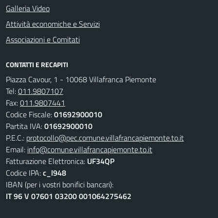
Galleria Video
Attività economiche e Servizi
Associazioni e Comitati
CONTATTI E RECAPITI
Piazza Cavour, 1 - 10068 Villafranca Piemonte
Tel:
011.9807107
Fax:
011.9807441
Codice Fiscale:
01692900010
Partita IVA:
01692900010
P.E.C.:
protocollo@pec.comune.villafrancapiemonte.to.it
Email:
info@comune.villafrancapiemonte.to.it
Fatturazione Elettronica:
UF34QP
Codice IPA:
c_l948
IBAN (per i vostri bonifici bancari):
IT 96 V 07601 03200 001064275462