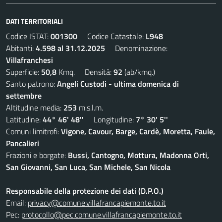
DATI TERRITORIALI
Codice ISTAT:
001300
Codice Catastale:
L948
Abitanti:
4.598 al 31.12.2025
Denominazione:
Villafranchesi
Superficie:
50,8
Kmq. Densità:
92
(ab/kmq.)
Santo patrono:
Angeli Custodi - ultima domenica di
settembre
Altitudine media:
253
m.s.l.m.
Latitudine:
44° 46' 48''
Longitudine:
7° 30' 5''
Comuni limitrofi:
Vigone, Cavour, Barge, Cardè, Moretta, Faule,
Pancalieri
Frazioni e borgate:
Bussi, Cantogno, Mottura, Madonna Orti,
San Giovanni, San Luca, San Michele, San Nicola
Responsabile della protezione dei dati (D.P.O.)
Email:
privacy@comune.villafrancapiemonte.to.it
Pec:
protocollo@pec.comune.villafrancapiemonte.to.it