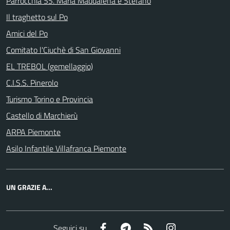
Parrocchia SS. Maria Maddalena e Stefano
Il traghetto sul Po
Amici del Po
Comitato l'Ciuchè di San Giovanni
EL TREBOL (gemellaggio)
C.I.S.S. Pinerolo
Turismo Torino e Provincia
Castello di Marchierù
ARPA Piemonte
Asilo Infantile Villafranca Piemonte
UN GRAZIE A...
Facebook
Telegram
RSS
Instagram
Seguici su