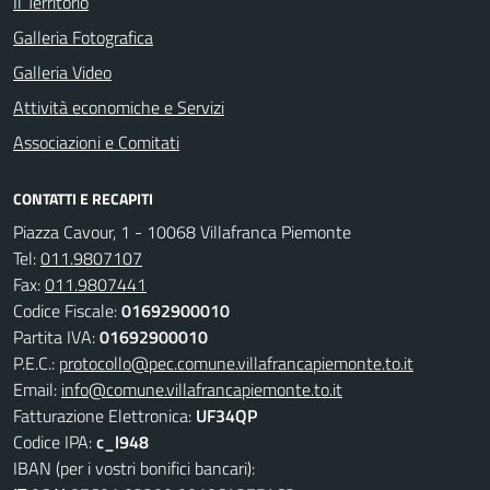
Il Territorio
Galleria Fotografica
Galleria Video
Attività economiche e Servizi
Associazioni e Comitati
CONTATTI E RECAPITI
Piazza Cavour, 1 - 10068 Villafranca Piemonte
Tel:
011.9807107
Fax:
011.9807441
Codice Fiscale:
01692900010
Partita IVA:
01692900010
P.E.C.:
protocollo@pec.comune.villafrancapiemonte.to.it
Email:
info@comune.villafrancapiemonte.to.it
Fatturazione Elettronica:
UF34QP
Codice IPA:
c_l948
IBAN (per i vostri bonifici bancari):