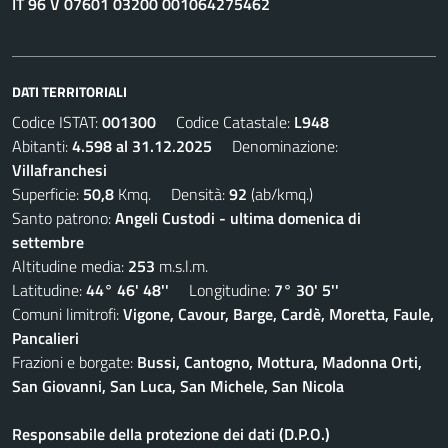
IT 96 V 07601 03200 001064275462
DATI TERRITORIALI
Codice ISTAT:
001300
Codice Catastale:
L948
Abitanti:
4.598 al 31.12.2025
Denominazione:
Villafranchesi
Superficie:
50,8
Kmq. Densità:
92
(ab/kmq.)
Santo patrono:
Angeli Custodi - ultima domenica di
settembre
Altitudine media:
253
m.s.l.m.
Latitudine:
44° 46' 48''
Longitudine:
7° 30' 5''
Comuni limitrofi:
Vigone, Cavour, Barge, Cardè, Moretta, Faule,
Pancalieri
Frazioni e borgate:
Bussi, Cantogno, Mottura, Madonna Orti,
San Giovanni, San Luca, San Michele, San Nicola
Responsabile della protezione dei dati (D.P.O.)