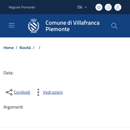
ITA
Regione Piemonte
Lingua attiva:
Comune di Villafranca
Piemonte
Home
/
Novità
/
/
Dettagli del documento
Data:
Condividi
Vedi azioni
Argomenti