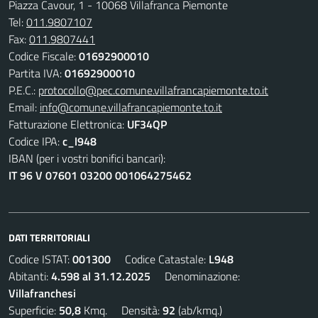
Piazza Cavour, 1 - 10068 Villafranca Piemonte
Tel:
011.9807107
Fax:
011.9807441
Codice Fiscale:
01692900010
Partita IVA:
01692900010
P.E.C.:
protocollo@pec.comune.villafrancapiemonte.to.it
Email:
info@comune.villafrancapiemonte.to.it
Fatturazione Elettronica:
UF34QP
Codice IPA:
c_l948
IBAN (per i vostri bonifici bancari):
IT 96 V 07601 03200 001064275462
DATI TERRITORIALI
Codice ISTAT:
001300
Codice Catastale:
L948
Abitanti:
4.598 al 31.12.2025
Denominazione:
Villafranchesi
Superficie:
50,8
Kmq. Densità:
92
(ab/kmq.)