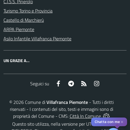
C.I.S.S. Pinerolo
Turismo Torino e Provincia
Castello di Marchierù
ARPA Piemonte
Asilo Infantile Villafranca Piemonte
UN GRAZIE A...
Facebook
Telegram
RSS
Instagram
Seguici su
©
2026
Comune di
Villafranca Piemonte
- Tutti i diritti
riservati - I contenuti del sito, testi e immagini sono di
proprietà del Comune - CMS:
Città In Comune
✕
Chatta con me
Questo sito utilizza, nella versione per UTENTI CON