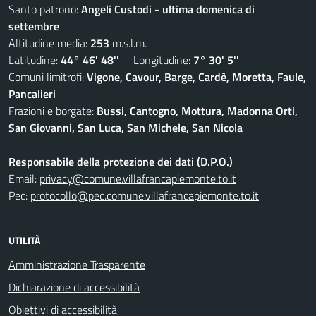
Santo patrono:
Angeli Custodi - ultima domenica di
settembre
Altitudine media:
253
m.s.l.m.
Latitudine:
44° 46' 48''
Longitudine:
7° 30' 5''
Comuni limitrofi:
Vigone, Cavour, Barge, Cardè, Moretta, Faule,
Pancalieri
Frazioni e borgate:
Bussi, Cantogno, Mottura, Madonna Orti,
San Giovanni, San Luca, San Michele, San Nicola
Responsabile della protezione dei dati (D.P.O.)
Email:
privacy@comune.villafrancapiemonte.to.it
Pec:
protocollo@pec.comune.villafrancapiemonte.to.it
UTILITÀ
Amministrazione Trasparente
Dichiarazione di accessibilità
Obiettivi di accessibilità