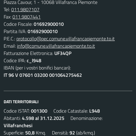
Piazza Cavour, 1 - 10068 Villafranca Piemonte
Tel:
011.9807107
Fax:
011.9807441
Codice Fiscale:
01692900010
Partita IVA:
01692900010
P.E.C.:
protocollo@pec.comune.villafrancapiemonte.to.it
Email:
info@comune.villafrancapiemonte.to.it
Fatturazione Elettronica:
UF34QP
Codice IPA:
c_l948
IBAN (per i vostri bonifici bancari):
IT 96 V 07601 03200 001064275462
DATI TERRITORIALI
Codice ISTAT:
001300
Codice Catastale:
L948
Abitanti:
4.598 al 31.12.2025
Denominazione:
Villafranchesi
Superficie:
50,8
Kmq. Densità:
92
(ab/kmq.)