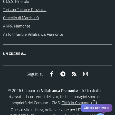
C.I.S.S. Pinerolo
Turismo Torino e Provincia
Castello di Marchierù
ARPA Piemonte
Asilo Infantile Villafranca Piemonte
UN GRAZIE A...
Facebook
Telegram
RSS
Instagram
Seguici su
©
2026
Comune di
Villafranca Piemonte
- Tutti i diritti
riservati - I contenuti del sito, testi e immagini sono di
proprietà del Comune - CMS:
Città In Comune
✕
Chatta con me
Questo sito utilizza, nella versione per UTENTI CON