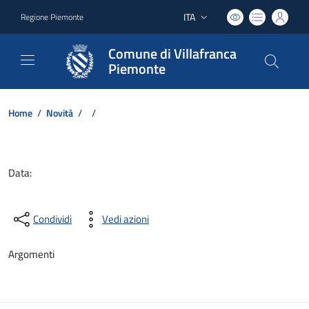
ITA
Regione Piemonte
Lingua attiva:
Comune di Villafranca
Piemonte
Home
/
Novità
/
/
Dettagli del documento
Data:
Condividi
Vedi azioni
Argomenti