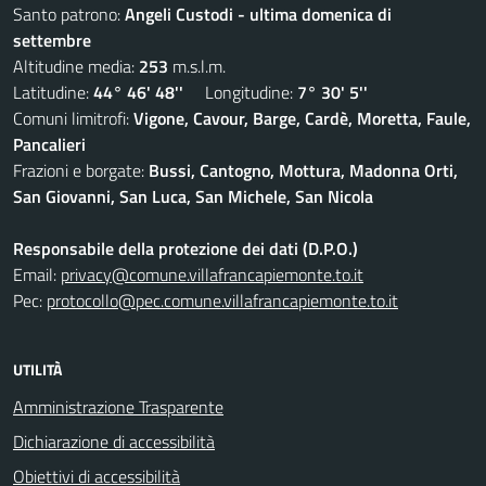
Santo patrono:
Angeli Custodi - ultima domenica di
settembre
Altitudine media:
253
m.s.l.m.
Latitudine:
44° 46' 48''
Longitudine:
7° 30' 5''
Comuni limitrofi:
Vigone, Cavour, Barge, Cardè, Moretta, Faule,
Pancalieri
Frazioni e borgate:
Bussi, Cantogno, Mottura, Madonna Orti,
San Giovanni, San Luca, San Michele, San Nicola
Responsabile della protezione dei dati (D.P.O.)
Email:
privacy@comune.villafrancapiemonte.to.it
Pec:
protocollo@pec.comune.villafrancapiemonte.to.it
UTILITÀ
Amministrazione Trasparente
Dichiarazione di accessibilità
Obiettivi di accessibilità