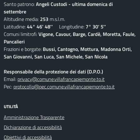
Santo patrono:
Angeli Custodi - ultima domenica di
settembre
Altitudine media:
253
m.s.l.m.
Latitudine:
44° 46' 48''
Longitudine:
7° 30' 5''
Comuni limitrofi:
Vigone, Cavour, Barge, Cardè, Moretta, Faule,
Pancalieri
Frazioni e borgate:
Bussi, Cantogno, Mottura, Madonna Orti,
San Giovanni, San Luca, San Michele, San Nicola
Responsabile della protezione dei dati (D.P.O.)
Email:
privacy@comune.villafrancapiemonte.to.it
Pec:
protocollo@pec.comune.villafrancapiemonte.to.it
UTILITÀ
Amministrazione Trasparente
Dichiarazione di accessibilità
Obiettivi di accessibilità