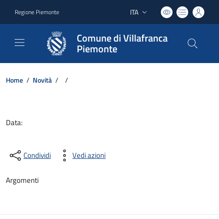
ITA
Regione Piemonte
Lingua attiva:
Comune di Villafranca
Piemonte
Home
/
Novità
/
/
Dettagli del documento
Data:
Condividi
Vedi azioni
Argomenti