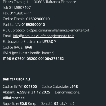
Piazza Cavour, 1 - 10068 Villafranca Piemonte
Tel:
011.9807107
Fax:
011.9807441
Codice Fiscale:
01692900010
Partita IVA:
01692900010
P.E.C.:
protocollo@pec.comune.villafrancapiemonte.to.it
Email:
info@comune.villafrancapiemonte.to.it
Fatturazione Elettronica:
UF34QP
Codice IPA:
c_l948
IBAN (per i vostri bonifici bancari):
IT 96 V 07601 03200 001064275462
DATI TERRITORIALI
Codice ISTAT:
001300
Codice Catastale:
L948
Abitanti:
4.598 al 31.12.2025
Denominazione:
Villafranchesi
Superficie:
50,8
Kmq. Densità:
92
(ab/kmq.)