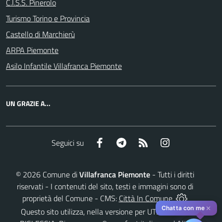
C.I.S.S. Pinerolo
Turismo Torino e Provincia
Castello di Marchierù
ARPA Piemonte
Asilo Infantile Villafranca Piemonte
UN GRAZIE A...
Facebook
Telegram
RSS
Instagram
Seguici su
©
2026
Comune di
Villafranca Piemonte
- Tutti i diritti
riservati - I contenuti del sito, testi e immagini sono di
proprietà del Comune - CMS:
Città In Comune
✕
Chatta con me
Questo sito utilizza, nella versione per UTENTI CON