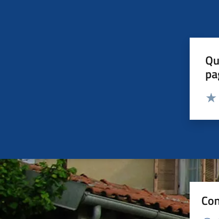
Qu
pa
Valut
Valu
Con