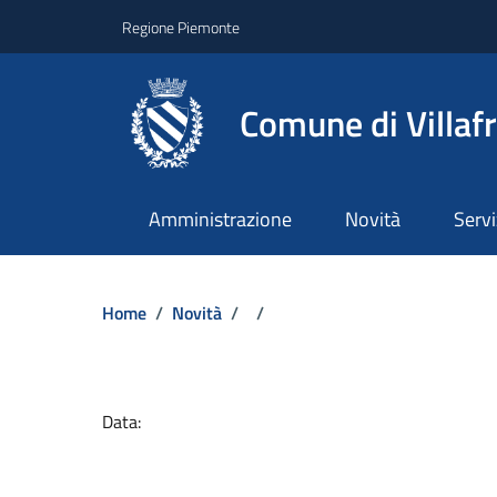
Regione Piemonte
Comune di Villaf
Amministrazione
Novità
Servi
Home
/
Novità
/
/
Dettagli del docume
Data: