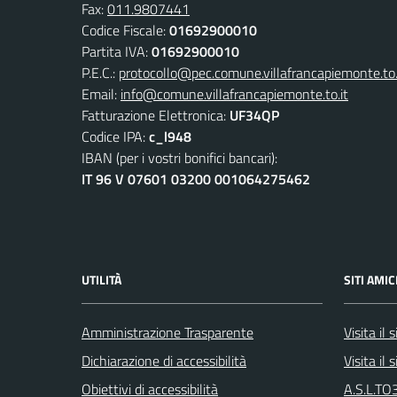
Fax:
011.9807441
Codice Fiscale:
01692900010
Partita IVA:
01692900010
P.E.C.:
protocollo@pec.comune.villafrancapiemonte.to.
Email:
info@comune.villafrancapiemonte.to.it
Fatturazione Elettronica:
UF34QP
Codice IPA:
c_l948
IBAN (per i vostri bonifici bancari):
IT 96 V 07601 03200 001064275462
UTILITÀ
SITI AMIC
Amministrazione Trasparente
Visita il
Dichiarazione di accessibilità
Visita il
Obiettivi di accessibilità
A.S.L.TO3