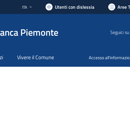
Utenti con dislessia
Aree 
ITA
Lingua attiva:
ranca Piemonte
Seguici su
zi
Vivere il Comune
Accesso all'informazi
nto