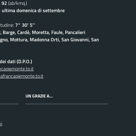
:
92
(ab/kmq.)
- ultima domenica di settembre
udine:
7° 30' 5''
, Barge, Cardè, Moretta, Faule, Pancalieri
gno, Mottura, Madonna Orti, San Giovanni, San
ei dati (D.P.O.)
capiemonte.to.it
afrancapiemonte.to.it
UN GRAZIE A...
ni