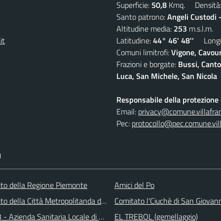
Superficie:
50,8
Kmq. Densità
Santo patrono:
Angeli Custodi 
Altitudine media:
253
m.s.l.m.
it
Latitudine:
44° 46' 48''
Longit
Comuni limitrofi:
Vigone, Cavour
Frazioni e borgate:
Bussi, Canto
Luca, San Michele, San Nicola
Responsabile della protezione d
Email:
privacy@comune.villafran
Pec:
protocollo@pec.comune.vill
I
 sito della Regione Piemonte
Amici del Po
 sito della Città Metropolitanda di Torino
Comitato l'Ciuchè di San Giovan
 - Azienda Sanitaria Locale di Collegno e Pinerolo
EL TREBOL (gemellaggio)