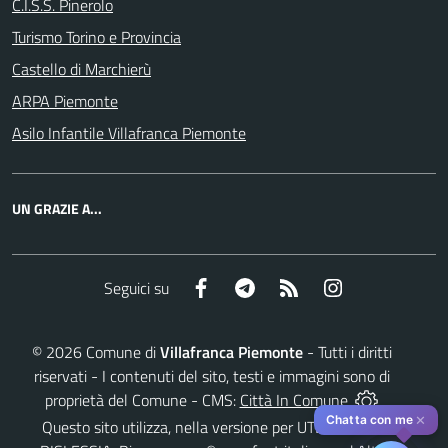
C.I.S.S. Pinerolo
Turismo Torino e Provincia
Castello di Marchierù
ARPA Piemonte
Asilo Infantile Villafranca Piemonte
UN GRAZIE A...
Facebook
Telegram
RSS
Instagram
Seguici su
©
2026
Comune di
Villafranca Piemonte
- Tutti i diritti
riservati - I contenuti del sito, testi e immagini sono di
proprietà del Comune - CMS:
Città In Comune
✕
Chatta con me
Questo sito utilizza, nella versione per UTENTI CON