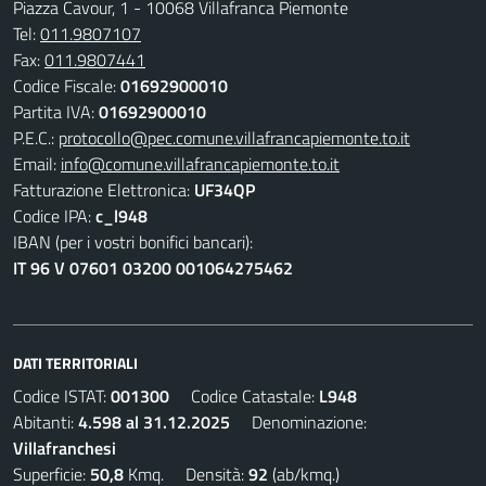
Piazza Cavour, 1 - 10068 Villafranca Piemonte
Tel:
011.9807107
Fax:
011.9807441
Codice Fiscale:
01692900010
Partita IVA:
01692900010
P.E.C.:
protocollo@pec.comune.villafrancapiemonte.to.it
Email:
info@comune.villafrancapiemonte.to.it
Fatturazione Elettronica:
UF34QP
Codice IPA:
c_l948
IBAN (per i vostri bonifici bancari):
IT 96 V 07601 03200 001064275462
DATI TERRITORIALI
Codice ISTAT:
001300
Codice Catastale:
L948
Abitanti:
4.598 al 31.12.2025
Denominazione:
Villafranchesi
Superficie:
50,8
Kmq. Densità:
92
(ab/kmq.)