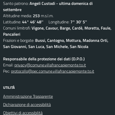
Santo patrono:
Angeli Custodi - ultima domenica di
settembre
Altitudine media:
253
m.s.l.m.
Latitudine:
44° 46' 48''
Longitudine:
7° 30' 5''
Comuni limitrofi:
Vigone, Cavour, Barge, Cardè, Moretta, Faule,
Pancalieri
Frazioni e borgate:
Bussi, Cantogno, Mottura, Madonna Orti,
San Giovanni, San Luca, San Michele, San Nicola
Responsabile della protezione dei dati (D.P.O.)
Email:
privacy@comune.villafrancapiemonte.to.it
Pec:
protocollo@pec.comune.villafrancapiemonte.to.it
UTILITÀ
Amministrazione Trasparente
Dichiarazione di accessibilità
Obiettivi di accessibilità