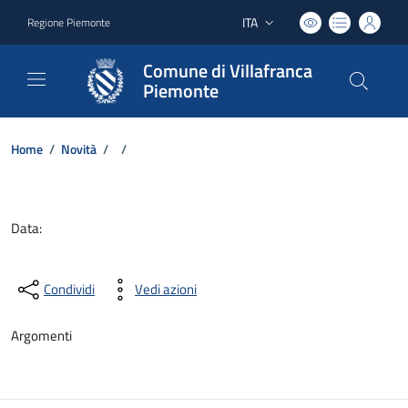
ITA
Regione Piemonte
Lingua attiva:
Comune di Villafranca
Piemonte
Home
/
Novità
/
/
Dettagli del documento
Data:
Condividi
Vedi azioni
Argomenti