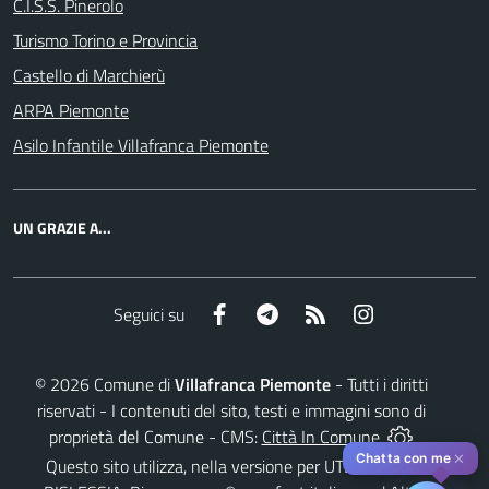
C.I.S.S. Pinerolo
Turismo Torino e Provincia
Castello di Marchierù
ARPA Piemonte
Asilo Infantile Villafranca Piemonte
UN GRAZIE A...
Facebook
Telegram
RSS
Instagram
Seguici su
©
2026
Comune di
Villafranca Piemonte
- Tutti i diritti
riservati - I contenuti del sito, testi e immagini sono di
proprietà del Comune - CMS:
Città In Comune
✕
Chatta con me
Questo sito utilizza, nella versione per UTENTI CON