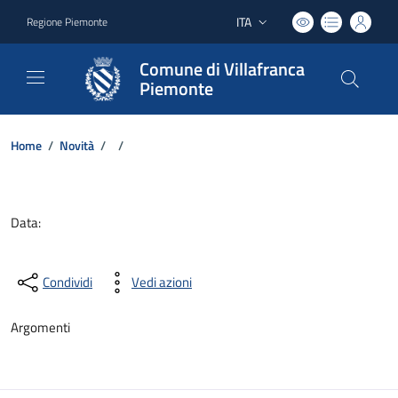
ITA
Regione Piemonte
Lingua attiva:
Comune di Villafranca
Piemonte
Home
/
Novità
/
/
Dettagli del documento
Data:
Condividi
Vedi azioni
Argomenti