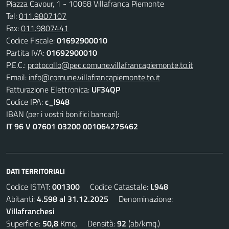
Piazza Cavour, 1 - 10068 Villafranca Piemonte
Tel:
011.9807107
Fax:
011.9807441
Codice Fiscale:
01692900010
Partita IVA:
01692900010
P.E.C.:
protocollo@pec.comune.villafrancapiemonte.to.it
Email:
info@comune.villafrancapiemonte.to.it
Fatturazione Elettronica:
UF34QP
Codice IPA:
c_l948
IBAN (per i vostri bonifici bancari):
IT 96 V 07601 03200 001064275462
DATI TERRITORIALI
Codice ISTAT:
001300
Codice Catastale:
L948
Abitanti:
4.598 al 31.12.2025
Denominazione:
Villafranchesi
Superficie:
50,8
Kmq. Densità:
92
(ab/kmq.)