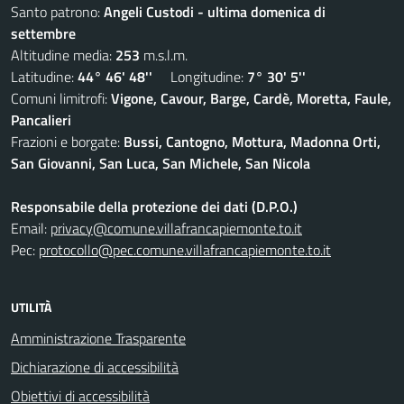
Santo patrono:
Angeli Custodi - ultima domenica di
settembre
Altitudine media:
253
m.s.l.m.
Latitudine:
44° 46' 48''
Longitudine:
7° 30' 5''
Comuni limitrofi:
Vigone, Cavour, Barge, Cardè, Moretta, Faule,
Pancalieri
Frazioni e borgate:
Bussi, Cantogno, Mottura, Madonna Orti,
San Giovanni, San Luca, San Michele, San Nicola
Responsabile della protezione dei dati (D.P.O.)
Email:
privacy@comune.villafrancapiemonte.to.it
Pec:
protocollo@pec.comune.villafrancapiemonte.to.it
UTILITÀ
Amministrazione Trasparente
Dichiarazione di accessibilità
Obiettivi di accessibilità