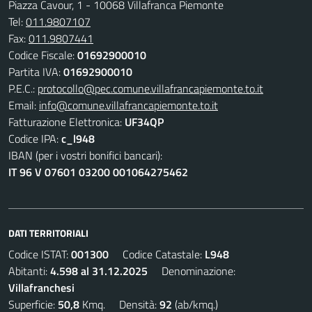
Piazza Cavour, 1 - 10068 Villafranca Piemonte
Tel:
011.9807107
Fax:
011.9807441
Codice Fiscale:
01692900010
Partita IVA:
01692900010
P.E.C.:
protocollo@pec.comune.villafrancapiemonte.to.it
Email:
info@comune.villafrancapiemonte.to.it
Fatturazione Elettronica:
UF34QP
Codice IPA:
c_l948
IBAN (per i vostri bonifici bancari):
IT 96 V 07601 03200 001064275462
DATI TERRITORIALI
Codice ISTAT:
001300
Codice Catastale:
L948
Abitanti:
4.598 al 31.12.2025
Denominazione:
Villafranchesi
Superficie:
50,8
Kmq. Densità:
92
(ab/kmq.)