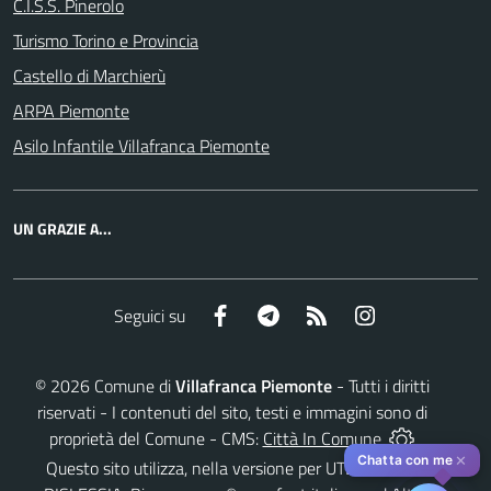
C.I.S.S. Pinerolo
Turismo Torino e Provincia
Castello di Marchierù
ARPA Piemonte
Asilo Infantile Villafranca Piemonte
UN GRAZIE A...
Facebook
Telegram
RSS
Instagram
Seguici su
©
2026
Comune di
Villafranca Piemonte
- Tutti i diritti
riservati - I contenuti del sito, testi e immagini sono di
proprietà del Comune - CMS:
Città In Comune
✕
Chatta con me
Questo sito utilizza, nella versione per UTENTI CON