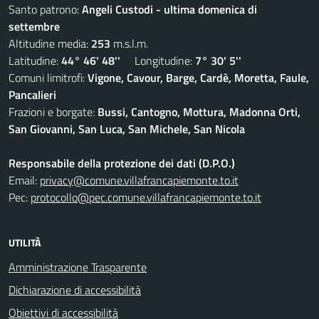
Santo patrono:
Angeli Custodi - ultima domenica di
settembre
Altitudine media:
253
m.s.l.m.
Latitudine:
44° 46' 48''
Longitudine:
7° 30' 5''
Comuni limitrofi:
Vigone, Cavour, Barge, Cardè, Moretta, Faule,
Pancalieri
Frazioni e borgate:
Bussi, Cantogno, Mottura, Madonna Orti,
San Giovanni, San Luca, San Michele, San Nicola
Responsabile della protezione dei dati (D.P.O.)
Email:
privacy@comune.villafrancapiemonte.to.it
Pec:
protocollo@pec.comune.villafrancapiemonte.to.it
UTILITÀ
Amministrazione Trasparente
Dichiarazione di accessibilità
Obiettivi di accessibilità