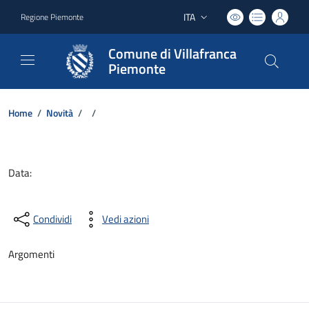
ITA
Regione Piemonte
Lingua attiva:
Comune di Villafranca
Piemonte
Home
/
Novità
/
/
Dettagli del documento
Data:
Condividi
Vedi azioni
Argomenti