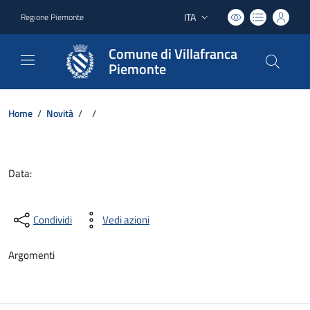
ITA
Regione Piemonte
Lingua attiva:
Comune di Villafranca
Piemonte
Home
/
Novità
/
/
Dettagli del documento
Data:
Condividi
Vedi azioni
Argomenti