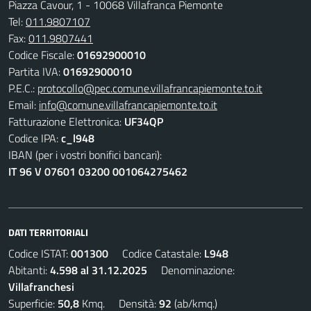
Piazza Cavour, 1 - 10068 Villafranca Piemonte
Tel:
011.9807107
Fax:
011.9807441
Codice Fiscale:
01692900010
Partita IVA:
01692900010
P.E.C.:
protocollo@pec.comune.villafrancapiemonte.to.it
Email:
info@comune.villafrancapiemonte.to.it
Fatturazione Elettronica:
UF34QP
Codice IPA:
c_l948
IBAN (per i vostri bonifici bancari):
IT 96 V 07601 03200 001064275462
DATI TERRITORIALI
Codice ISTAT:
001300
Codice Catastale:
L948
Abitanti:
4.598 al 31.12.2025
Denominazione:
Villafranchesi
Superficie:
50,8
Kmq. Densità:
92
(ab/kmq.)