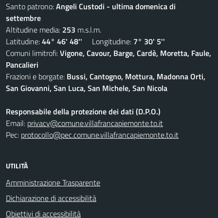
Santo patrono:
Angeli Custodi - ultima domenica di
settembre
Altitudine media:
253
m.s.l.m.
Latitudine:
44° 46' 48''
Longitudine:
7° 30' 5''
Comuni limitrofi:
Vigone, Cavour, Barge, Cardè, Moretta, Faule,
Pancalieri
Frazioni e borgate:
Bussi, Cantogno, Mottura, Madonna Orti,
San Giovanni, San Luca, San Michele, San Nicola
Responsabile della protezione dei dati (D.P.O.)
Email:
privacy@comune.villafrancapiemonte.to.it
Pec:
protocollo@pec.comune.villafrancapiemonte.to.it
UTILITÀ
Amministrazione Trasparente
Dichiarazione di accessibilità
Obiettivi di accessibilità