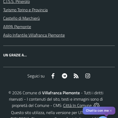
C.I.S.S. Pinerolo
Turismo Torino e Provincia
Castello di Marchierù
ARPA Piemonte
Asilo Infantile Villafranca Piemonte
UN GRAZIE A...
Facebook
Telegram
RSS
Instagram
Seguici su
©
2026
Comune di
Villafranca Piemonte
- Tutti i diritti
riservati - I contenuti del sito, testi e immagini sono di
proprietà del Comune - CMS:
Città In Comune
✕
Chatta con me
Questo sito utilizza, nella versione per UTENTI CON