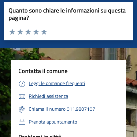
Quanto sono chiare le informazioni su questa
pagina?
Valuta da 1 a 5 stelle la pagina
Valuta 1 stelle su 5
Valuta 2 stelle su 5
Valuta 3 stelle su 5
Valuta 4 stelle su 5
Valuta 5 stelle su 5
Contatta il comune
Leggi le domande frequenti
Richiedi assistenza
Chiama il numero 011.9807107
Prenota appuntamento
Problemi in città