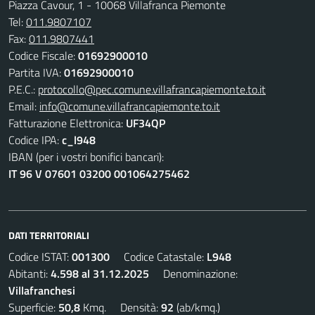
Piazza Cavour, 1 - 10068 Villafranca Piemonte
Tel:
011.9807107
Fax:
011.9807441
Codice Fiscale:
01692900010
Partita IVA:
01692900010
P.E.C.:
protocollo@pec.comune.villafrancapiemonte.to.it
Email:
info@comune.villafrancapiemonte.to.it
Fatturazione Elettronica:
UF34QP
Codice IPA:
c_l948
IBAN (per i vostri bonifici bancari):
IT 96 V 07601 03200 001064275462
DATI TERRITORIALI
Codice ISTAT:
001300
Codice Catastale:
L948
Abitanti:
4.598 al 31.12.2025
Denominazione:
Villafranchesi
Superficie:
50,8
Kmq. Densità:
92
(ab/kmq.)