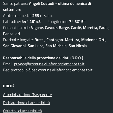
Santo patrono:
Angeli Custodi - ultima domenica di
settembre
Altitudine media:
253
m.s.l.m.
Latitudine:
44° 46' 48''
Longitudine:
7° 30' 5''
Comuni limitrofi:
Vigone, Cavour, Barge, Cardè, Moretta, Faule,
Pancalieri
Frazioni e borgate:
Bussi, Cantogno, Mottura, Madonna Orti,
San Giovanni, San Luca, San Michele, San Nicola
Responsabile della protezione dei dati (D.P.O.)
Email:
privacy@comune.villafrancapiemonte.to.it
Pec:
protocollo@pec.comune.villafrancapiemonte.to.it
UTILITÀ
Amministrazione Trasparente
Dichiarazione di accessibilità
Obiettivi di accessibilità