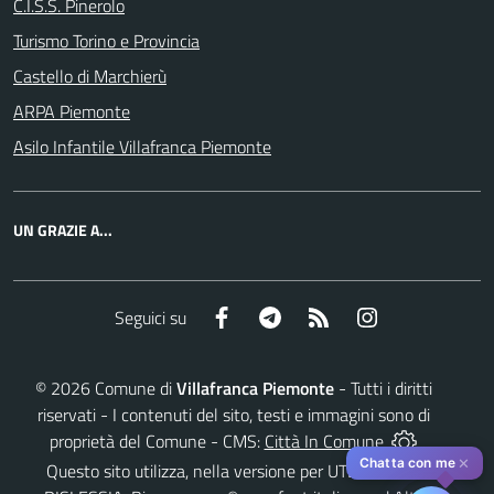
C.I.S.S. Pinerolo
Turismo Torino e Provincia
Castello di Marchierù
ARPA Piemonte
Asilo Infantile Villafranca Piemonte
UN GRAZIE A...
Facebook
Telegram
RSS
Instagram
Seguici su
©
2026
Comune di
Villafranca Piemonte
- Tutti i diritti
riservati - I contenuti del sito, testi e immagini sono di
proprietà del Comune - CMS:
Città In Comune
✕
Chatta con me
Questo sito utilizza, nella versione per UTENTI CON