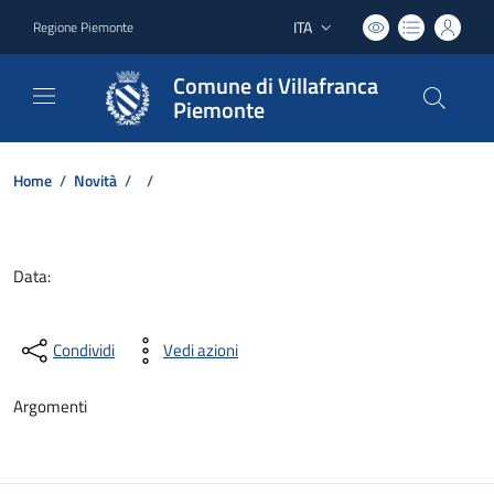
ITA
Regione Piemonte
Lingua attiva:
Comune di Villafranca
Piemonte
Home
/
Novità
/
/
Dettagli del documento
Data:
Condividi
Vedi azioni
Argomenti