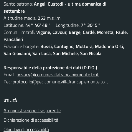
Santo patrono:
Angeli Custodi - ultima domenica di
settembre
Altitudine media:
253
m.s.l.m.
Latitudine:
44° 46' 48''
Longitudine:
7° 30' 5''
Comuni limitrofi:
Vigone, Cavour, Barge, Cardè, Moretta, Faule,
Pancalieri
Frazioni e borgate:
Bussi, Cantogno, Mottura, Madonna Orti,
San Giovanni, San Luca, San Michele, San Nicola
Responsabile della protezione dei dati (D.P.O.)
Email:
privacy@comune.villafrancapiemonte.to.it
Pec:
protocollo@pec.comune.villafrancapiemonte.to.it
UTILITÀ
Amministrazione Trasparente
Dichiarazione di accessibilità
Obiettivi di accessibilità