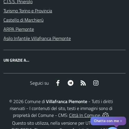
C.I.S.S. Pinerolo
Turismo Torino e Provincia
Castello di Marchierù
ARPA Piemonte
Asilo Infantile Villafranca Piemonte
UN GRAZIE A...
Facebook
Telegram
RSS
Instagram
Seguici su
©
2026
Comune di
Villafranca Piemonte
- Tutti i diritti
riservati - I contenuti del sito, testi e immagini sono di
proprietà del Comune - CMS:
Città In Comune
✕
Chatta con me
Questo sito utilizza, nella versione per UTENTI CON