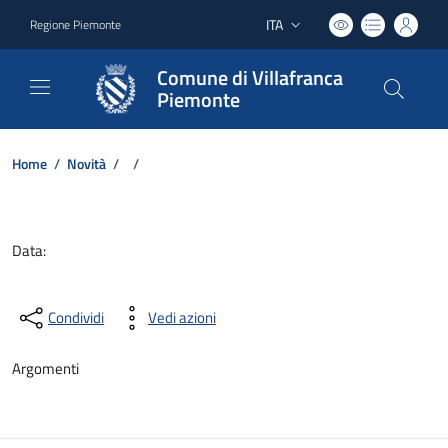
ITA
Regione Piemonte
Lingua attiva:
Comune di Villafranca
Piemonte
Home
/
Novità
/
/
Dettagli del documento
Data:
Condividi
Vedi azioni
Argomenti