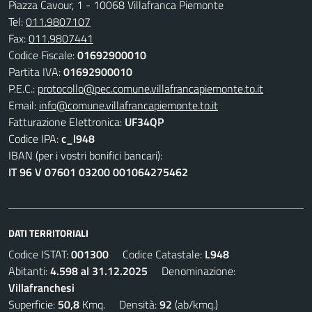
Piazza Cavour, 1 - 10068 Villafranca Piemonte
Tel:
011.9807107
Fax:
011.9807441
Codice Fiscale:
01692900010
Partita IVA:
01692900010
P.E.C.:
protocollo@pec.comune.villafrancapiemonte.to.it
Email:
info@comune.villafrancapiemonte.to.it
Fatturazione Elettronica:
UF34QP
Codice IPA:
c_l948
IBAN (per i vostri bonifici bancari):
IT 96 V 07601 03200 001064275462
DATI TERRITORIALI
Codice ISTAT:
001300
Codice Catastale:
L948
Abitanti:
4.598 al 31.12.2025
Denominazione:
Villafranchesi
Superficie:
50,8
Kmq. Densità:
92
(ab/kmq.)