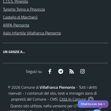
C.I.S.S. Pinerolo
Turismo Torino e Provincia
Castello di Marchierù
ARPA Piemonte
Asilo Infantile Villafranca Piemonte
UN GRAZIE A...
Facebook
Telegram
RSS
Instagram
Seguici su
©
2026
Comune di
Villafranca Piemonte
- Tutti i diritti
riservati - I contenuti del sito, testi e immagini sono di
proprietà del Comune - CMS:
Città In Comune
✕
Chatta con me
Questo sito utilizza, nella versione per UTENTI CON