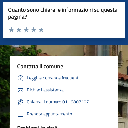
Quanto sono chiare le informazioni su questa
pagina?
Valuta da 1 a 5 stelle la pagina
Valuta 1 stelle su 5
Valuta 2 stelle su 5
Valuta 3 stelle su 5
Valuta 4 stelle su 5
Valuta 5 stelle su 5
Contatta il comune
Leggi le domande frequenti
Richiedi assistenza
Chiama il numero 011.9807107
Prenota appuntamento
Problemi in città