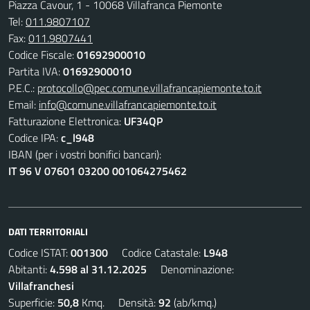
Piazza Cavour, 1 - 10068 Villafranca Piemonte
Tel:
011.9807107
Fax:
011.9807441
Codice Fiscale:
01692900010
Partita IVA:
01692900010
P.E.C.:
protocollo@pec.comune.villafrancapiemonte.to.it
Email:
info@comune.villafrancapiemonte.to.it
Fatturazione Elettronica:
UF34QP
Codice IPA:
c_l948
IBAN (per i vostri bonifici bancari):
IT 96 V 07601 03200 001064275462
DATI TERRITORIALI
Codice ISTAT:
001300
Codice Catastale:
L948
Abitanti:
4.598 al 31.12.2025
Denominazione:
Villafranchesi
Superficie:
50,8
Kmq. Densità:
92
(ab/kmq.)