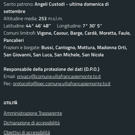
Santo patrono:
Angeli Custodi - ultima domenica di
settembre
Altitudine media:
253
m.s.l.m.
Latitudine:
44° 46' 48''
Longitudine:
7° 30' 5''
Comuni limitrofi:
Vigone, Cavour, Barge, Cardè, Moretta, Faule,
Pancalieri
Frazioni e borgate:
Bussi, Cantogno, Mottura, Madonna Orti,
San Giovanni, San Luca, San Michele, San Nicola
Responsabile della protezione dei dati (D.P.O.)
Email:
privacy@comune.villafrancapiemonte.to.it
Pec:
protocollo@pec.comune.villafrancapiemonte.to.it
UTILITÀ
Amministrazione Trasparente
Dichiarazione di accessibilità
Obiettivi di accessibilità