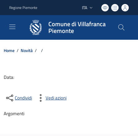
ITA
Regione Piemonte
Lingua attiva:
Comune di Villafranca
Piemonte
Home
/
Novità
/
/
Dettagli del documento
Data:
Condividi
Vedi azioni
Argomenti