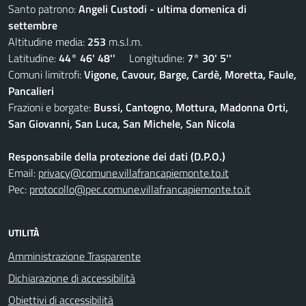
Santo patrono:
Angeli Custodi - ultima domenica di
settembre
Altitudine media:
253
m.s.l.m.
Latitudine:
44° 46' 48''
Longitudine:
7° 30' 5''
Comuni limitrofi:
Vigone, Cavour, Barge, Cardè, Moretta, Faule,
Pancalieri
Frazioni e borgate:
Bussi, Cantogno, Mottura, Madonna Orti,
San Giovanni, San Luca, San Michele, San Nicola
Responsabile della protezione dei dati (D.P.O.)
Email:
privacy@comune.villafrancapiemonte.to.it
Pec:
protocollo@pec.comune.villafrancapiemonte.to.it
UTILITÀ
Amministrazione Trasparente
Dichiarazione di accessibilità
Obiettivi di accessibilità