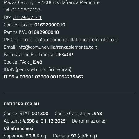
Piazza Cavour, 1 - 10068 Villafranca Piemonte
Tel:
011.9807107
Fax:
011.9807441
Codice Fiscale:
01692900010
Partita IVA:
01692900010
P.E.C.:
protocollo@pec.comune.villafrancapiemonte.to.it
Email:
info@comune.villafrancapiemonte.to.it
Fatturazione Elettronica:
UF34QP
Codice IPA:
c_l948
IBAN (per i vostri bonifici bancari):
IT 96 V 07601 03200 001064275462
DATI TERRITORIALI
Codice ISTAT:
001300
Codice Catastale:
L948
Abitanti:
4.598 al 31.12.2025
Denominazione:
Villafranchesi
Superficie:
50,8
Kmq. Densità:
92
(ab/kmq.)