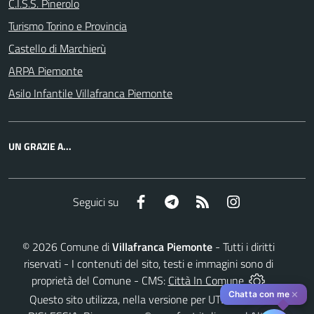
C.I.S.S. Pinerolo
Turismo Torino e Provincia
Castello di Marchierù
ARPA Piemonte
Asilo Infantile Villafranca Piemonte
UN GRAZIE A...
Facebook
Telegram
RSS
Instagram
Seguici su
©
2026
Comune di
Villafranca Piemonte
- Tutti i diritti
riservati - I contenuti del sito, testi e immagini sono di
proprietà del Comune - CMS:
Città In Comune
✕
Chatta con me
Questo sito utilizza, nella versione per UTENTI CON