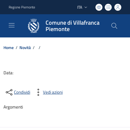
ITA
Regione Piemonte
Lingua attiva:
Comune di Villafranca
Piemonte
Home
/
Novità
/
/
Dettagli del documento
Data:
Condividi
Vedi azioni
Argomenti