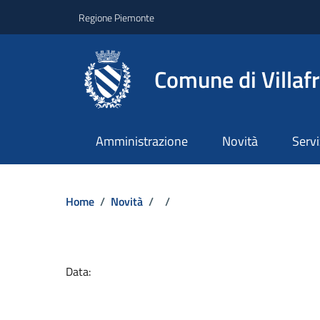
Regione Piemonte
Comune di Villaf
Amministrazione
Novità
Servi
Home
/
Novità
/
/
Dettagli del docume
Data: