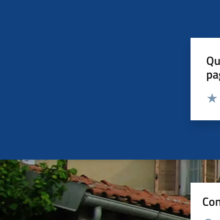
Qu
pa
Valut
Valu
Con