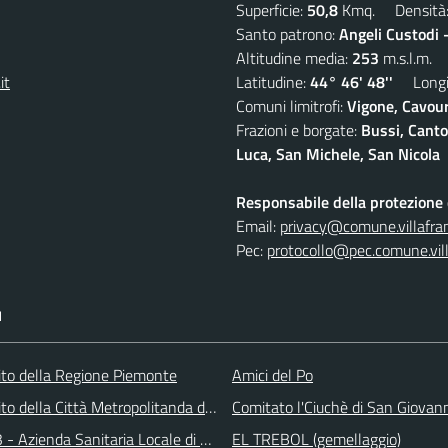
Superficie:
50,8
Kmq. Densità
Santo patrono:
Angeli Custodi 
Altitudine media:
253
m.s.l.m.
it
Latitudine:
44° 46' 48''
Longit
Comuni limitrofi:
Vigone, Cavour
Frazioni e borgate:
Bussi, Canto
Luca, San Michele, San Nicola
Responsabile della protezione d
Email:
privacy@comune.villafran
Pec:
protocollo@pec.comune.vill
I
 sito della Regione Piemonte
Amici del Po
 sito della Città Metropolitanda di Torino
Comitato l'Ciuchè di San Giovan
 - Azienda Sanitaria Locale di Collegno e Pinerolo
EL TREBOL (gemellaggio)