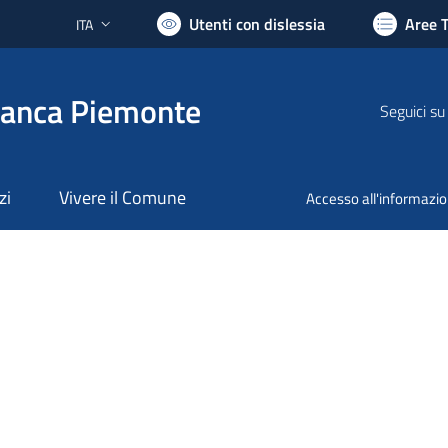
Utenti con dislessia
Aree 
ITA
Lingua attiva:
ranca Piemonte
Seguici su
zi
Vivere il Comune
Accesso all'informazi
nto