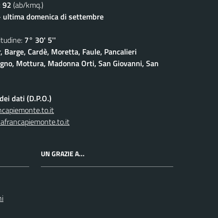
:
92
(ab/kmq.)
- ultima domenica di settembre
udine:
7° 30' 5''
, Barge, Cardè, Moretta, Faule, Pancalieri
gno, Mottura, Madonna Orti, San Giovanni, San
ei dati (D.P.O.)
capiemonte.to.it
afrancapiemonte.to.it
UN GRAZIE A...
ni