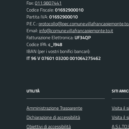
Fax:
011.9807441
Codice Fiscale:
01692900010
Partita IVA:
01692900010
P.E.C.:
protocollo@pec.comune.villafrancapiemonte.to.
Email:
info@comune.villafrancapiemonte.to.it
Fatturazione Elettronica:
UF34QP
Codice IPA:
c_l948
IBAN (per i vostri bonifici bancari):
IT 96 V 07601 03200 001064275462
UTILITÀ
SITI AMIC
Amministrazione Trasparente
Visita il
Dichiarazione di accessibilità
Visita il
Obiettivi di accessibilità
A.S.L.TO3