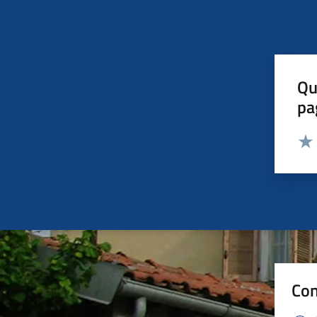
Qu
pa
Valut
Valu
Con