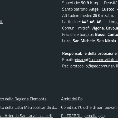
Superficie:
50,8
Kmq. Densità
Santo patrono:
Angeli Custodi 
Altitudine media:
253
m.s.l.m.
it
Latitudine:
44° 46' 48''
Longit
Comuni limitrofi:
Vigone, Cavour
Frazioni e borgate:
Bussi, Canto
Luca, San Michele, San Nicola
Responsabile della protezione d
Email:
privacy@comune.villafran
Pec:
protocollo@pec.comune.vill
I
 sito della Regione Piemonte
Amici del Po
 sito della Città Metropolitanda di Torino
Comitato l'Ciuchè di San Giovan
 - Azienda Sanitaria Locale di Collegno e Pinerolo
EL TREBOL (gemellaggio)