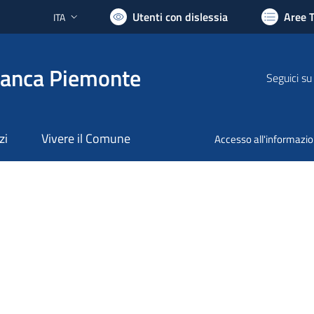
Utenti con dislessia
Aree 
ITA
Lingua attiva:
ranca Piemonte
Seguici su
zi
Vivere il Comune
Accesso all'informazi
nto