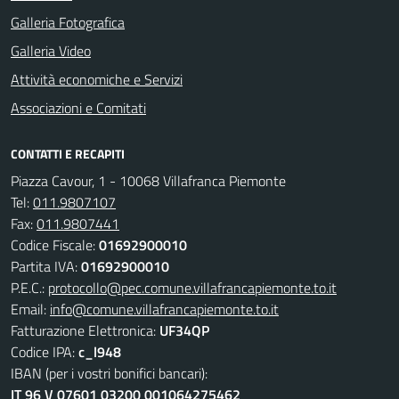
Galleria Fotografica
Galleria Video
Attività economiche e Servizi
Associazioni e Comitati
CONTATTI E RECAPITI
Piazza Cavour, 1 - 10068 Villafranca Piemonte
Tel:
011.9807107
Fax:
011.9807441
Codice Fiscale:
01692900010
Partita IVA:
01692900010
P.E.C.:
protocollo@pec.comune.villafrancapiemonte.to.it
Email:
info@comune.villafrancapiemonte.to.it
Fatturazione Elettronica:
UF34QP
Codice IPA:
c_l948
IBAN (per i vostri bonifici bancari):
IT 96 V 07601 03200 001064275462