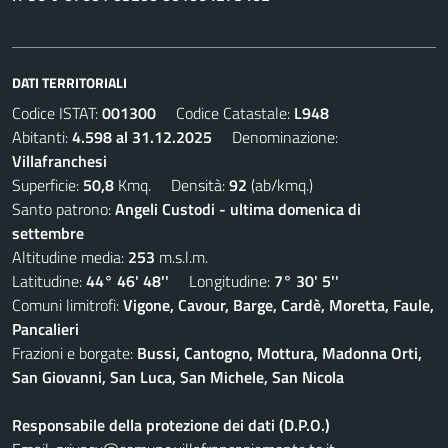
DATI TERRITORIALI
Codice ISTAT:
001300
Codice Catastale:
L948
Abitanti:
4.598 al 31.12.2025
Denominazione:
Villafranchesi
Superficie:
50,8
Kmq. Densità:
92
(ab/kmq.)
Santo patrono:
Angeli Custodi - ultima domenica di
settembre
Altitudine media:
253
m.s.l.m.
Latitudine:
44° 46' 48''
Longitudine:
7° 30' 5''
Comuni limitrofi:
Vigone, Cavour, Barge, Cardè, Moretta, Faule,
Pancalieri
Frazioni e borgate:
Bussi, Cantogno, Mottura, Madonna Orti,
San Giovanni, San Luca, San Michele, San Nicola
Responsabile della protezione dei dati (D.P.O.)