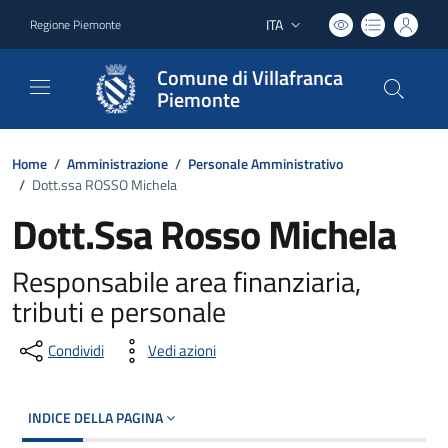
ITA
Regione Piemonte
Lingua attiva:
Comune di Villafranca
Piemonte
Home
/
Amministrazione
/
Personale Amministrativo
/
Dott.ssa ROSSO Michela
Dott.Ssa Rosso Michela
Responsabile area finanziaria,
tributi e personale
Condividi
Vedi azioni
INDICE DELLA PAGINA