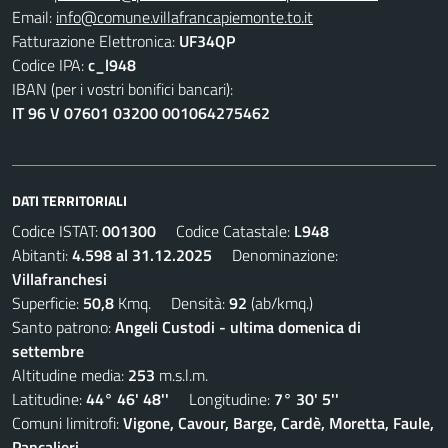
Email:
info@comune.villafrancapiemonte.to.it
Fatturazione Elettronica:
UF34QP
Codice IPA:
c_l948
IBAN (per i vostri bonifici bancari):
IT 96 V 07601 03200 001064275462
DATI TERRITORIALI
Codice ISTAT:
001300
Codice Catastale:
L948
Abitanti:
4.598 al 31.12.2025
Denominazione:
Villafranchesi
Superficie:
50,8
Kmq. Densità:
92
(ab/kmq.)
Santo patrono:
Angeli Custodi - ultima domenica di
settembre
Altitudine media:
253
m.s.l.m.
Latitudine:
44° 46' 48''
Longitudine:
7° 30' 5''
Comuni limitrofi:
Vigone, Cavour, Barge, Cardè, Moretta, Faule,
Pancalieri