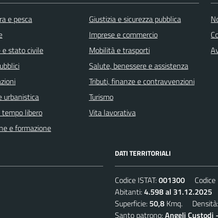
ra e pesca
Giustizia e sicurezza pubblica
No
e
Imprese e commercio
C
e stato civile
Mobilità e trasporti
Av
ubblici
Salute, benessere e assistenza
zioni
Tributi, finanze e contravvenzioni
 urbanistica
Turismo
e tempo libero
Vita lavorativa
ne e formazione
DATI TERRITORIALI
Codice ISTAT:
001300
Codice C
Abitanti:
4.598 al 31.12.2025
D
Superficie:
50,8
Kmq. Densità
Santo patrono:
Angeli Custodi 