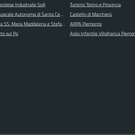
erolese Industraile SpA
Turismo Torino e Provincia
sicale Autonoma di Santa Cecilia
Castello di Marchierù
ia SS. Maria Maddalena e Stefano
ARPA Piemonte
tto sul Po
Asilo Infantile Villafranca Piemo