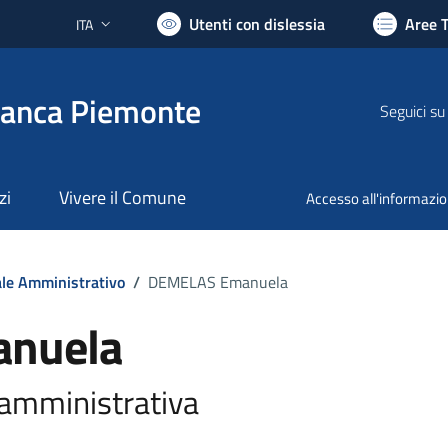
Utenti con dislessia
Aree 
ITA
Lingua attiva:
ranca Piemonte
Seguici su
zi
Vivere il Comune
Accesso all'informazi
le Amministrativo
/
DEMELAS Emanuela
anuela
amministrativa