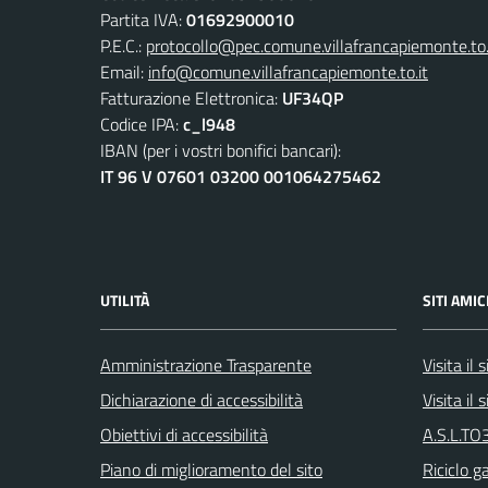
Partita IVA:
01692900010
P.E.C.:
protocollo@pec.comune.villafrancapiemonte.to.
Email:
info@comune.villafrancapiemonte.to.it
Fatturazione Elettronica:
UF34QP
Codice IPA:
c_l948
IBAN (per i vostri bonifici bancari):
IT 96 V 07601 03200 001064275462
UTILITÀ
SITI AMIC
Amministrazione Trasparente
Visita il
Dichiarazione di accessibilità
Visita il
Obiettivi di accessibilità
A.S.L.TO3
Piano di miglioramento del sito
Riciclo g