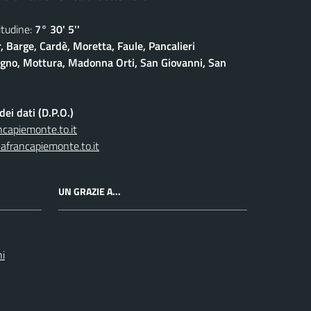
udine:
7° 30' 5''
, Barge, Cardè, Moretta, Faule, Pancalieri
gno, Mottura, Madonna Orti, San Giovanni, San
ei dati (D.P.O.)
capiemonte.to.it
afrancapiemonte.to.it
UN GRAZIE A...
ni