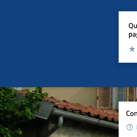
Qu
pa
Valut
Valu
Con