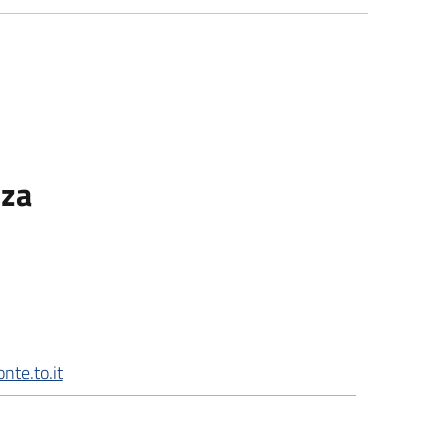
nza
te.to.it