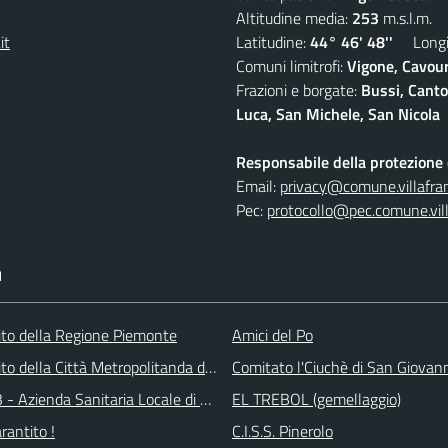
Altitudine media:
253
m.s.l.m.
it
Latitudine:
44° 46' 48''
Longit
Comuni limitrofi:
Vigone, Cavour
Frazioni e borgate:
Bussi, Canto
Luca, San Michele, San Nicola
Responsabile della protezione d
Email:
privacy@comune.villafran
Pec:
protocollo@pec.comune.vill
I
 sito della Regione Piemonte
Amici del Po
 sito della Città Metropolitanda di Torino
Comitato l'Ciuchè di San Giovan
 - Azienda Sanitaria Locale di Collegno e Pinerolo
EL TREBOL (gemellaggio)
arantito !
C.I.S.S. Pinerolo