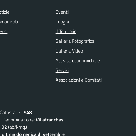
tizie
Eventi
omunicati
Luoghi
visi
Il Territorio
Galleria Fotografica
Galleria Video
Attività economiche e
Servizi
Associazioni e Comitati
atastale:
L948
enominazione:
Villafranchesi
:
92
(ab/kmq.)
- ultima domenica di settembre