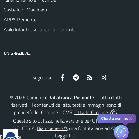
Castello di Marchierù
ARPA Piemonte
Asilo Infantile Villafranca Piemonte
UN GRAZIE A...
Facebook
Telegram
RSS
Instagram
Seguici su
©
2026
Comune di
Villafranca Piemonte
- Tutti i diritti
riservati - I contenuti del sito, testi e immagini sono di
proprietà del Comune - CMS:
Città In Comune
✕
Chatta con me
Questo sito utilizza, nella versione per UTENTI CON
DISLESSIA,
Biancoenero ®
, una font italiana ad Alta
Leggibilità.
Reimposta