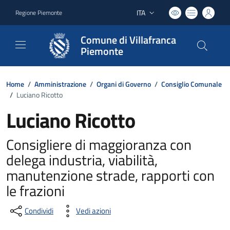
ITA
Regione Piemonte
Lingua attiva:
Comune di Villafranca
Piemonte
Home
/
Amministrazione
/
Organi di Governo
/
Consiglio Comunale
/
Luciano Ricotto
Luciano Ricotto
Consigliere di maggioranza con
delega industria, viabilità,
manutenzione strade, rapporti con
le frazioni
Condividi
Vedi azioni