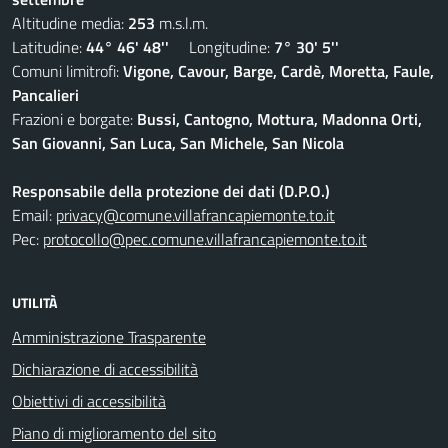
Altitudine media:
253
m.s.l.m.
Latitudine:
44° 46' 48''
Longitudine:
7° 30' 5''
Comuni limitrofi:
Vigone, Cavour, Barge, Cardè, Moretta, Faule,
Pancalieri
Frazioni e borgate:
Bussi, Cantogno, Mottura, Madonna Orti,
San Giovanni, San Luca, San Michele, San Nicola
Responsabile della protezione dei dati (D.P.O.)
Email:
privacy@comune.villafrancapiemonte.to.it
Pec:
protocollo@pec.comune.villafrancapiemonte.to.it
UTILITÀ
Amministrazione Trasparente
Dichiarazione di accessibilità
Obiettivi di accessibilità
Piano di miglioramento del sito