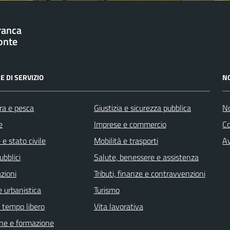
franca
onte
E DI SERVIZIO
N
ra e pesca
Giustizia e sicurezza pubblica
No
e
Imprese e commercio
C
e stato civile
Mobilità e trasporti
Av
ubblici
Salute, benessere e assistenza
zioni
Tributi, finanze e contravvenzioni
 urbanistica
Turismo
e tempo libero
Vita lavorativa
ne e formazione