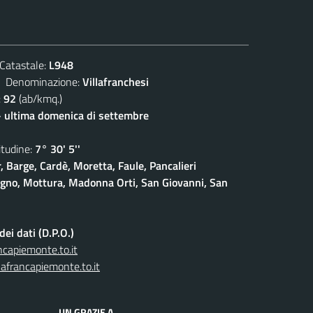
atastale:
L948
enominazione:
Villafranchesi
:
92
(ab/kmq.)
- ultima domenica di settembre
udine:
7° 30' 5''
, Barge, Cardè, Moretta, Faule, Pancalieri
gno, Mottura, Madonna Orti, San Giovanni, San
ei dati (D.P.O.)
capiemonte.to.it
afrancapiemonte.to.it
UN GRAZIE A...