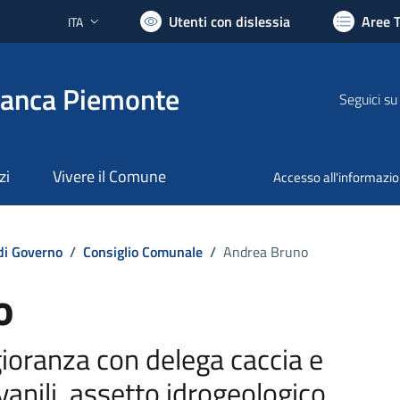
Utenti con dislessia
Aree 
ITA
Lingua attiva:
ranca Piemonte
Seguici su
zi
Vivere il Comune
Accesso all'informazi
di Governo
/
Consiglio Comunale
/
Andrea Bruno
o
ioranza con delega caccia e
vanili, assetto idrogeologico,