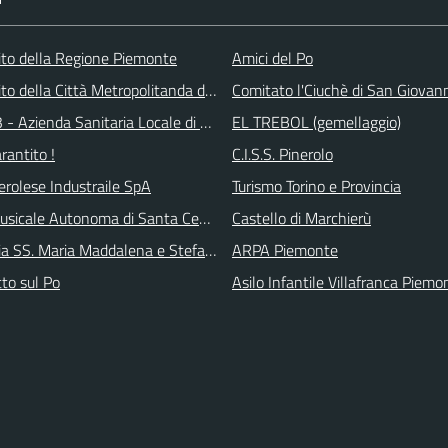
 sito della Regione Piemonte
Amici del Po
 sito della Città Metropolitanda di Torino
Comitato l'Ciuchè di San Giovan
 - Azienda Sanitaria Locale di Collegno e Pinerolo
EL TREBOL (gemellaggio)
arantito !
C.I.S.S. Pinerolo
erolese Industraile SpA
Turismo Torino e Provincia
sicale Autonoma di Santa Cecilia
Castello di Marchierù
ia SS. Maria Maddalena e Stefano
ARPA Piemonte
tto sul Po
Asilo Infantile Villafranca Piemo