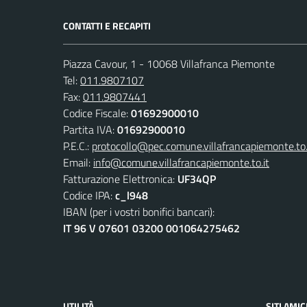
CONTATTI E RECAPITI
Piazza Cavour, 1 - 10068 Villafranca Piemonte
Tel:
011.9807107
Fax:
011.9807441
Codice Fiscale:
01692900010
Partita IVA:
01692900010
P.E.C.:
protocollo@pec.comune.villafrancapiemonte.to.
Email:
info@comune.villafrancapiemonte.to.it
Fatturazione Elettronica:
UF34QP
Codice IPA:
c_l948
IBAN (per i vostri bonifici bancari):
IT 96 V 07601 03200 001064275462
UTILITÀ
SITI AMIC