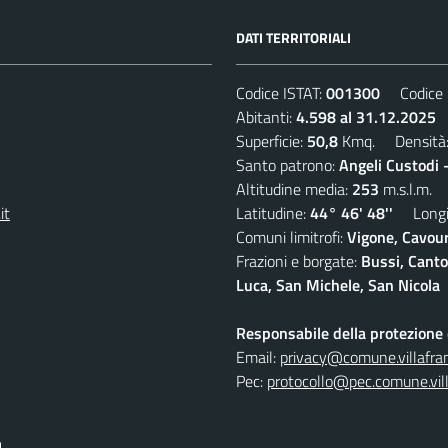
DATI TERRITORIALI
Codice ISTAT:
001300
Codice C
Abitanti:
4.598 al 31.12.2025
D
Superficie:
50,8
Kmq. Densità
Santo patrono:
Angeli Custodi 
Altitudine media:
253
m.s.l.m.
it
Latitudine:
44° 46' 48''
Longit
Comuni limitrofi:
Vigone, Cavour
Frazioni e borgate:
Bussi, Canto
Luca, San Michele, San Nicola
Responsabile della protezione d
Email:
privacy@comune.villafran
Pec:
protocollo@pec.comune.vill
I