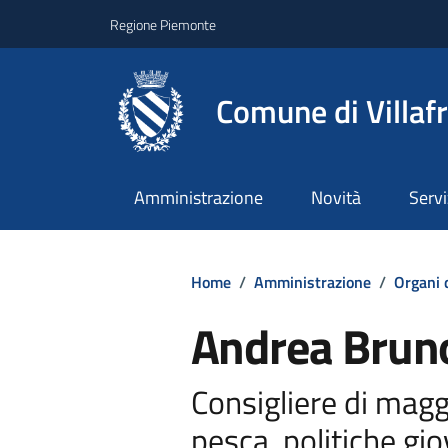
Regione Piemonte
Comune di Villaf
Amministrazione
Novità
Servi
Home
/
Amministrazione
/
Organi 
Andrea Brun
Consigliere di magg
pesca, politiche gio