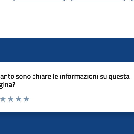
anto sono chiare le informazioni su questa
gina?
a da 1 a 5 stelle la pagina
ta 1 stelle su 5
Valuta 2 stelle su 5
Valuta 3 stelle su 5
Valuta 4 stelle su 5
Valuta 5 stelle su 5