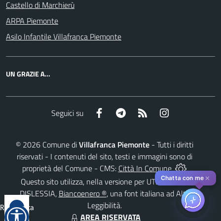
Castello di Marchierù
ARPA Piemonte
Asilo Infantile Villafranca Piemonte
UN GRAZIE A...
Facebook
Telegram
RSS
Instagram
Seguici su
©
2026
Comune di
Villafranca Piemonte
- Tutti i diritti
riservati - I contenuti del sito, testi e immagini sono di
proprietà del Comune - CMS:
Città In Comune
✕
Chatta con me
Questo sito utilizza, nella versione per UTENTI CON
DISLESSIA,
Biancoenero ®
, una font italiana ad Alta
Leggibilità.
Reimposta
AREA RISERVATA
tutto