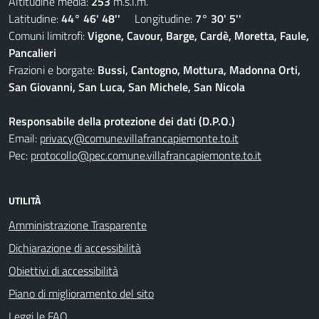
Altitudine media:
253
m.s.l.m.
Latitudine:
44° 46' 48''
Longitudine:
7° 30' 5''
Comuni limitrofi:
Vigone, Cavour, Barge, Cardè, Moretta, Faule,
Pancalieri
Frazioni e borgate:
Bussi, Cantogno, Mottura, Madonna Orti,
San Giovanni, San Luca, San Michele, San Nicola
Responsabile della protezione dei dati (D.P.O.)
Email:
privacy@comune.villafrancapiemonte.to.it
Pec:
protocollo@pec.comune.villafrancapiemonte.to.it
UTILITÀ
Amministrazione Trasparente
Dichiarazione di accessibilità
Obiettivi di accessibilità
Piano di miglioramento del sito
Leggi le FAQ