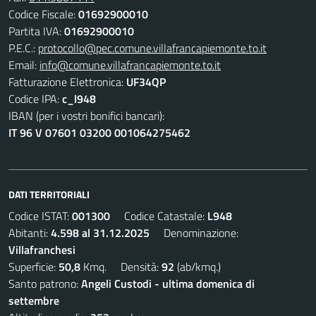
Codice Fiscale:
01692900010
Partita IVA:
01692900010
P.E.C.:
protocollo@pec.comune.villafrancapiemonte.to.it
Email:
info@comune.villafrancapiemonte.to.it
Fatturazione Elettronica:
UF34QP
Codice IPA:
c_l948
IBAN (per i vostri bonifici bancari):
IT 96 V 07601 03200 001064275462
DATI TERRITORIALI
Codice ISTAT:
001300
Codice Catastale:
L948
Abitanti:
4.598 al 31.12.2025
Denominazione:
Villafranchesi
Superficie:
50,8
Kmq. Densità:
92
(ab/kmq.)
Santo patrono:
Angeli Custodi - ultima domenica di
settembre