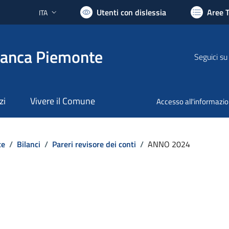
Utenti con dislessia
Aree 
ITA
Lingua attiva:
ranca Piemonte
Seguici su
zi
Vivere il Comune
Accesso all'informazi
te
/
Bilanci
/
Pareri revisore dei conti
/
ANNO 2024