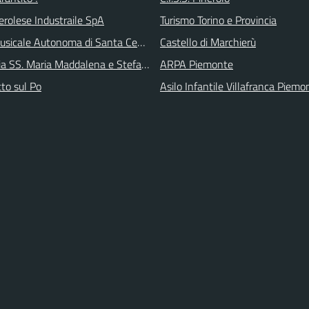
erolese Industraile SpA
Turismo Torino e Provincia
sicale Autonoma di Santa Cecilia
Castello di Marchierù
ia SS. Maria Maddalena e Stefano
ARPA Piemonte
tto sul Po
Asilo Infantile Villafranca Piemo