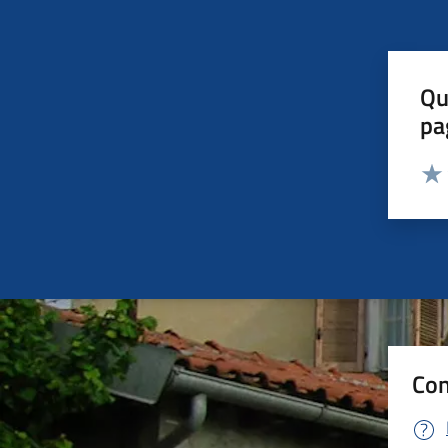
Qu
pa
Valut
Valu
Con