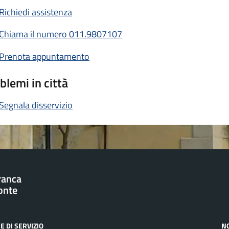
Richiedi assistenza
Chiama il numero 011.9807107
Prenota appuntamento
blemi in città
Segnala disservizio
franca
onte
E DI SERVIZIO
N