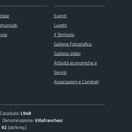
tizie
Eventi
omunicati
Luoghi
visi
Il Territorio
Galleria Fotografica
Galleria Video
Attività economiche e
Servizi
Associazioni e Comitati
atastale:
L948
enominazione:
Villafranchesi
:
92
(ab/kmq.)