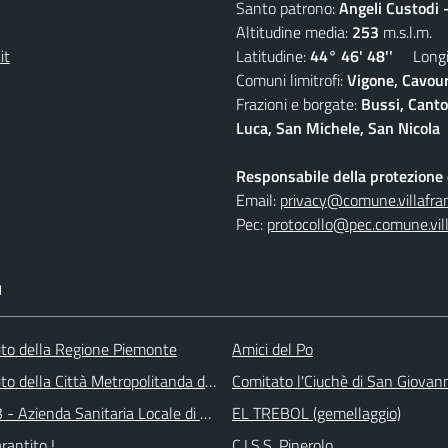
Santo patrono:
Angeli Custodi 
Altitudine media:
253
m.s.l.m.
it
Latitudine:
44° 46' 48''
Longit
Comuni limitrofi:
Vigone, Cavour
Frazioni e borgate:
Bussi, Canto
Luca, San Michele, San Nicola
Responsabile della protezione d
Email:
privacy@comune.villafran
Pec:
protocollo@pec.comune.vill
I
 sito della Regione Piemonte
Amici del Po
 sito della Città Metropolitanda di Torino
Comitato l'Ciuchè di San Giovan
 - Azienda Sanitaria Locale di Collegno e Pinerolo
EL TREBOL (gemellaggio)
arantito !
C.I.S.S. Pinerolo