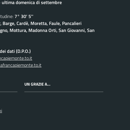
- ultima domenica di settembre
udine:
7° 30' 5''
, Barge, Cardè, Moretta, Faule, Pancalieri
gno, Mottura, Madonna Orti, San Giovanni, San
ei dati (D.P.O.)
capiemonte.to.it
afrancapiemonte.to.it
UN GRAZIE A...
ni