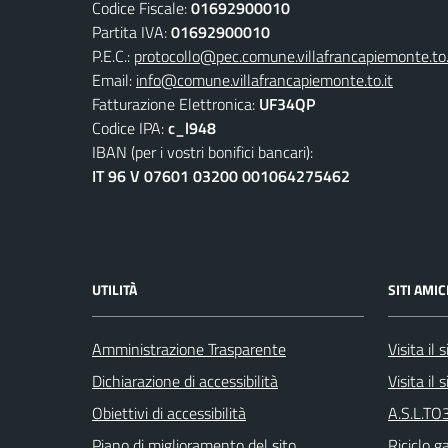
Codice Fiscale:
01692900010
Partita IVA:
01692900010
P.E.C.:
protocollo@pec.comune.villafrancapiemonte.to.
Email:
info@comune.villafrancapiemonte.to.it
Fatturazione Elettronica:
UF34QP
Codice IPA:
c_l948
IBAN (per i vostri bonifici bancari):
IT 96 V 07601 03200 001064275462
UTILITÀ
SITI AMIC
Amministrazione Trasparente
Visita il
Dichiarazione di accessibilità
Visita il
Obiettivi di accessibilità
A.S.L.TO3
Piano di miglioramento del sito
Riciclo g