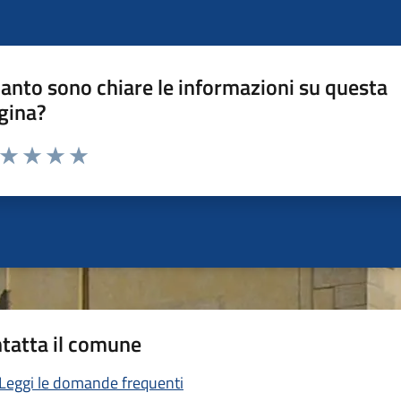
anto sono chiare le informazioni su questa
gina?
a da 1 a 5 stelle la pagina
ta 1 stelle su 5
Valuta 2 stelle su 5
Valuta 3 stelle su 5
Valuta 4 stelle su 5
Valuta 5 stelle su 5
tatta il comune
Leggi le domande frequenti