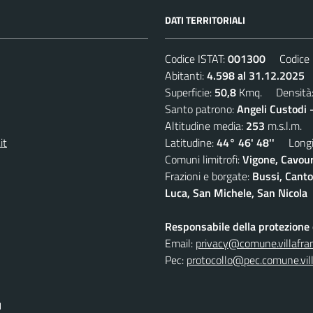
DATI TERRITORIALI
Codice ISTAT:
001300
Codice C
Abitanti:
4.598 al 31.12.2025
D
Superficie:
50,8
Kmq. Densità
Santo patrono:
Angeli Custodi 
Altitudine media:
253
m.s.l.m.
it
Latitudine:
44° 46' 48''
Longit
Comuni limitrofi:
Vigone, Cavour
Frazioni e borgate:
Bussi, Canto
Luca, San Michele, San Nicola
Responsabile della protezione d
Email:
privacy@comune.villafran
Pec:
protocollo@pec.comune.vill
I