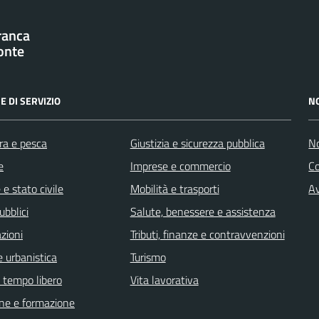
franca
onte
E DI SERVIZIO
N
ra e pesca
Giustizia e sicurezza pubblica
No
e
Imprese e commercio
C
e stato civile
Mobilità e trasporti
Av
ubblici
Salute, benessere e assistenza
zioni
Tributi, finanze e contravvenzioni
 urbanistica
Turismo
e tempo libero
Vita lavorativa
ne e formazione