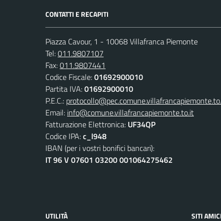
CONTATTI E RECAPITI
Piazza Cavour, 1 - 10068 Villafranca Piemonte
Tel:
011.9807107
Fax:
011.9807441
Codice Fiscale:
01692900010
Partita IVA:
01692900010
P.E.C.:
protocollo@pec.comune.villafrancapiemonte.to.
Email:
info@comune.villafrancapiemonte.to.it
Fatturazione Elettronica:
UF34QP
Codice IPA:
c_l948
IBAN (per i vostri bonifici bancari):
IT 96 V 07601 03200 001064275462
UTILITÀ
SITI AMIC