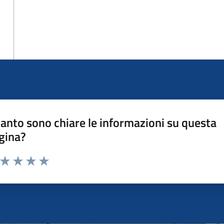
anto sono chiare le informazioni su questa
gina?
a da 1 a 5 stelle la pagina
ta 1 stelle su 5
Valuta 2 stelle su 5
Valuta 3 stelle su 5
Valuta 4 stelle su 5
Valuta 5 stelle su 5