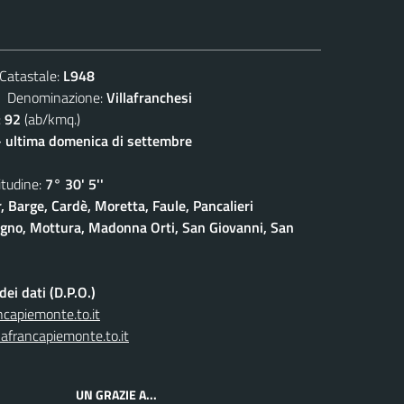
atastale:
L948
enominazione:
Villafranchesi
:
92
(ab/kmq.)
- ultima domenica di settembre
udine:
7° 30' 5''
, Barge, Cardè, Moretta, Faule, Pancalieri
gno, Mottura, Madonna Orti, San Giovanni, San
ei dati (D.P.O.)
capiemonte.to.it
afrancapiemonte.to.it
UN GRAZIE A...