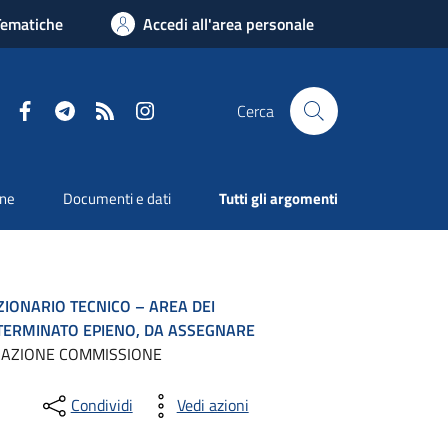
Tematiche
Accedi all'area personale
Facebook
Telegram
RSS
Instagram
Cerca
one
Documenti e dati
Tutti gli argomenti
ZIONARIO TECNICO – AREA DEI
DETERMINATO EPIENO, DA ASSEGNARE
ARAZIONE COMMISSIONE
Condividi
Vedi azioni