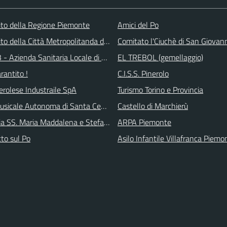
 sito della Regione Piemonte
Amici del Po
 sito della Città Metropolitanda di Torino
Comitato l'Ciuchè di San Giovan
 - Azienda Sanitaria Locale di Collegno e Pinerolo
EL TREBOL (gemellaggio)
arantito !
C.I.S.S. Pinerolo
erolese Industraile SpA
Turismo Torino e Provincia
sicale Autonoma di Santa Cecilia
Castello di Marchierù
ia SS. Maria Maddalena e Stefano
ARPA Piemonte
tto sul Po
Asilo Infantile Villafranca Piemo