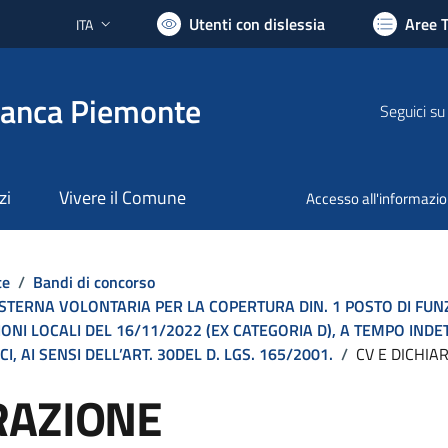
Utenti con dislessia
Aree 
ITA
Lingua attiva:
ranca Piemonte
Seguici su
zi
Vivere il Comune
Accesso all'informazi
te
/
Bandi di concorso
ESTERNA VOLONTARIA PER LA COPERTURA DIN. 1 POSTO DI FUN
ZIONI LOCALI DEL 16/11/2022 (EX CATEGORIA D), A TEMPO IN
, AI SENSI DELL’ART. 30DEL D. LGS. 165/2001.
/
CV E DICHI
RAZIONE