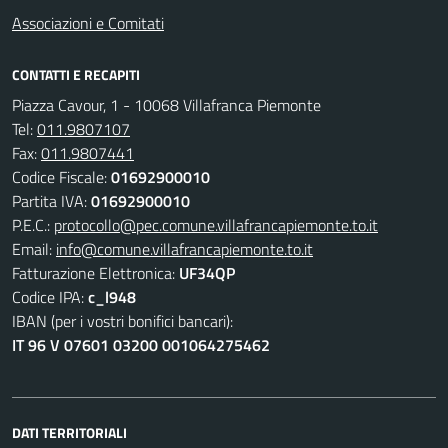
Associazioni e Comitati
CONTATTI E RECAPITI
Piazza Cavour, 1 - 10068 Villafranca Piemonte
Tel:
011.9807107
Fax:
011.9807441
Codice Fiscale:
01692900010
Partita IVA:
01692900010
P.E.C.:
protocollo@pec.comune.villafrancapiemonte.to.it
Email:
info@comune.villafrancapiemonte.to.it
Fatturazione Elettronica:
UF34QP
Codice IPA:
c_l948
IBAN (per i vostri bonifici bancari):
IT 96 V 07601 03200 001064275462
DATI TERRITORIALI