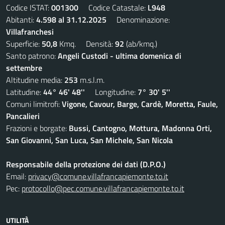
Codice ISTAT:
001300
Codice Catastale:
L948
Abitanti:
4.598 al 31.12.2025
Denominazione:
Villafranchesi
Superficie:
50,8
Kmq. Densità:
92
(ab/kmq.)
Santo patrono:
Angeli Custodi - ultima domenica di
settembre
Altitudine media:
253
m.s.l.m.
Latitudine:
44° 46' 48''
Longitudine:
7° 30' 5''
Comuni limitrofi:
Vigone, Cavour, Barge, Cardè, Moretta, Faule,
Pancalieri
Frazioni e borgate:
Bussi, Cantogno, Mottura, Madonna Orti,
San Giovanni, San Luca, San Michele, San Nicola
Responsabile della protezione dei dati (D.P.O.)
Email:
privacy@comune.villafrancapiemonte.to.it
Pec:
protocollo@pec.comune.villafrancapiemonte.to.it
UTILITÀ