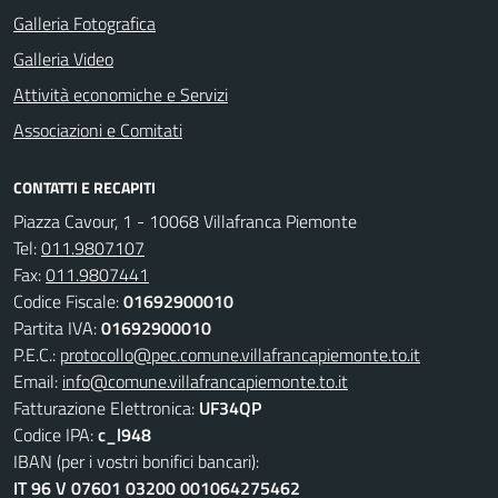
Galleria Fotografica
Galleria Video
Attività economiche e Servizi
Associazioni e Comitati
CONTATTI E RECAPITI
Piazza Cavour, 1 - 10068 Villafranca Piemonte
Tel:
011.9807107
Fax:
011.9807441
Codice Fiscale:
01692900010
Partita IVA:
01692900010
P.E.C.:
protocollo@pec.comune.villafrancapiemonte.to.it
Email:
info@comune.villafrancapiemonte.to.it
Fatturazione Elettronica:
UF34QP
Codice IPA:
c_l948
IBAN (per i vostri bonifici bancari):
IT 96 V 07601 03200 001064275462