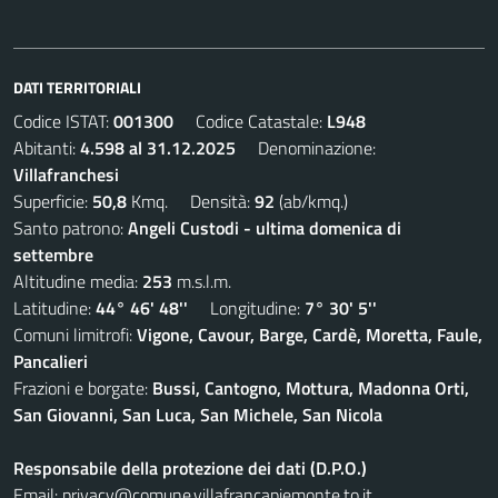
DATI TERRITORIALI
Codice ISTAT:
001300
Codice Catastale:
L948
Abitanti:
4.598 al 31.12.2025
Denominazione:
Villafranchesi
Superficie:
50,8
Kmq. Densità:
92
(ab/kmq.)
Santo patrono:
Angeli Custodi - ultima domenica di
settembre
Altitudine media:
253
m.s.l.m.
Latitudine:
44° 46' 48''
Longitudine:
7° 30' 5''
Comuni limitrofi:
Vigone, Cavour, Barge, Cardè, Moretta, Faule,
Pancalieri
Frazioni e borgate:
Bussi, Cantogno, Mottura, Madonna Orti,
San Giovanni, San Luca, San Michele, San Nicola
Responsabile della protezione dei dati (D.P.O.)
Email:
privacy@comune.villafrancapiemonte.to.it