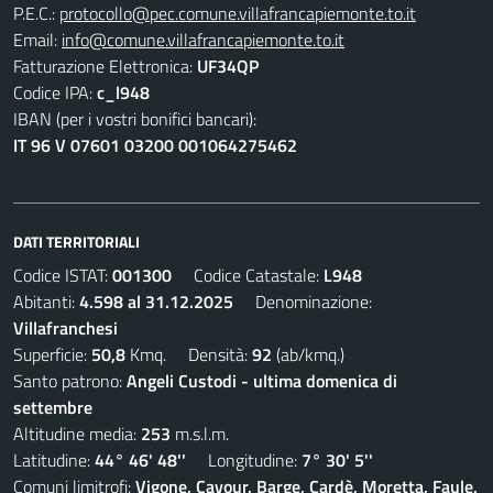
P.E.C.:
protocollo@pec.comune.villafrancapiemonte.to.it
Email:
info@comune.villafrancapiemonte.to.it
Fatturazione Elettronica:
UF34QP
Codice IPA:
c_l948
IBAN (per i vostri bonifici bancari):
IT 96 V 07601 03200 001064275462
DATI TERRITORIALI
Codice ISTAT:
001300
Codice Catastale:
L948
Abitanti:
4.598 al 31.12.2025
Denominazione:
Villafranchesi
Superficie:
50,8
Kmq. Densità:
92
(ab/kmq.)
Santo patrono:
Angeli Custodi - ultima domenica di
settembre
Altitudine media:
253
m.s.l.m.
Latitudine:
44° 46' 48''
Longitudine:
7° 30' 5''
Comuni limitrofi:
Vigone, Cavour, Barge, Cardè, Moretta, Faule,