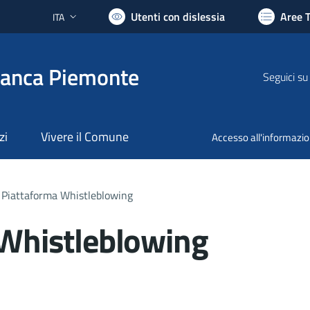
Utenti con dislessia
Aree 
ITA
Lingua attiva:
ranca Piemonte
Seguici su
zi
Vivere il Comune
Accesso all'informazi
Piattaforma Whistleblowing
 Whistleblowing
ocumento