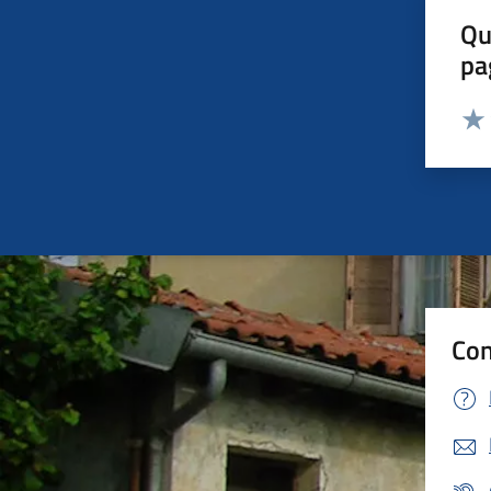
Qu
pa
Valut
Valu
Con