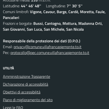
Altitudine media:
253
m.s.l.m.
Latitudine:
44° 46' 48''
Longitudine:
7° 30' 5''
Comuni limitrofi:
Vigone, Cavour, Barge, Cardè, Moretta, Faule,
Pancalieri
Frazioni e borgate:
Bussi, Cantogno, Mottura, Madonna Orti,
San Giovanni, San Luca, San Michele, San Nicola
Responsabile della protezione dei dati (D.P.O.)
Email:
privacy@comune.villafrancapiemonte.to.it
Pec:
protocollo@pec.comune.villafrancapiemonte.to.it
UTILITÀ
Amministrazione Trasparente
Dichiarazione di accessibilità
Obiettivi di accessibilità
Piano di miglioramento del sito
Leggi le FAQ