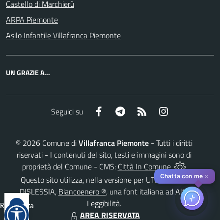
Castello di Marchierù
ARPA Piemonte
Asilo Infantile Villafranca Piemonte
UN GRAZIE A...
Facebook
Telegram
RSS
Instagram
Seguici su
©
2026
Comune di
Villafranca Piemonte
- Tutti i diritti
riservati - I contenuti del sito, testi e immagini sono di
proprietà del Comune - CMS:
Città In Comune
✕
Chatta con me
Questo sito utilizza, nella versione per UTENTI CON
DISLESSIA,
Biancoenero ®
, una font italiana ad Alta
Leggibilità.
Reimposta
AREA RISERVATA
tutto