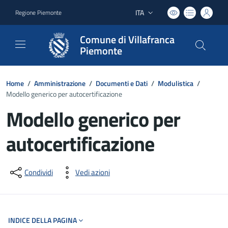
ITA
Regione Piemonte
Lingua attiva:
Comune di Villafranca
Piemonte
Home
/
Amministrazione
/
Documenti e Dati
/
Modulistica
/
Modello generico per autocertificazione
Modello generico per
autocertificazione
Dettagli del documento
Condividi
Vedi azioni
INDICE DELLA PAGINA