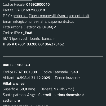
Codice Fiscale:
01692900010
Partita IVA:
01692900010
P.E.C.:
protocollo@pec.comune.villafrancapiemonte.to.it
Email:
info@comune.villafrancapiemonte.to.it
Fatturazione Elettronica:
UF34QP
Codice IPA:
c_l948
IBAN (per i vostri bonifici bancari):
IT 96 V 07601 03200 001064275462
DATI TERRITORIALI
Codice ISTAT:
001300
Codice Catastale:
L948
Abitanti:
4.598 al 31.12.2025
Denominazione:
Villafranchesi
Superficie:
50,8
Kmq. Densità:
92
(ab/kmq.)
Santo patrono:
Angeli Custodi - ultima domenica di
settembre