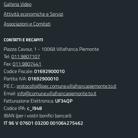
Galleria Video
Attività economiche e Servizi
Associazioni e Comitati
CONTATTI E RECAPITI
Piazza Cavour, 1 - 10068 Villafranca Piemonte
Tel:
011.9807107
Fax:
011.9807441
Codice Fiscale:
01692900010
Partita IVA:
01692900010
P.E.C.:
protocollo@pec.comune.villafrancapiemonte.to.it
Email:
info@comune.villafrancapiemonte.to.it
Fatturazione Elettronica:
UF34QP
Codice IPA:
c_l948
IBAN (per i vostri bonifici bancari):
IT 96 V 07601 03200 001064275462