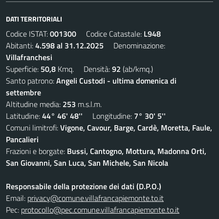
DATI TERRITORIALI
Codice ISTAT:
001300
Codice Catastale:
L948
Abitanti:
4.598 al 31.12.2025
Denominazione:
Villafranchesi
Superficie:
50,8
Kmq. Densità:
92
(ab/kmq.)
Santo patrono:
Angeli Custodi - ultima domenica di
settembre
Altitudine media:
253
m.s.l.m.
Latitudine:
44° 46' 48''
Longitudine:
7° 30' 5''
Comuni limitrofi:
Vigone, Cavour, Barge, Cardè, Moretta, Faule,
Pancalieri
Frazioni e borgate:
Bussi, Cantogno, Mottura, Madonna Orti,
San Giovanni, San Luca, San Michele, San Nicola
Responsabile della protezione dei dati (D.P.O.)
Email:
privacy@comune.villafrancapiemonte.to.it
Pec:
protocollo@pec.comune.villafrancapiemonte.to.it