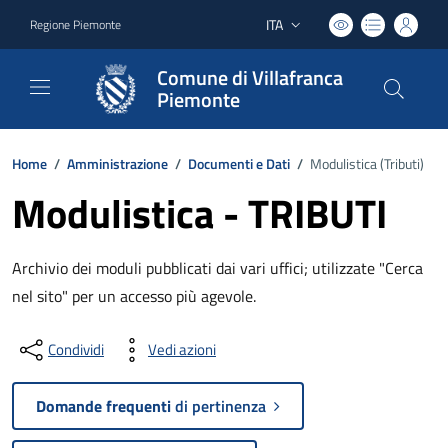
ITA
Regione Piemonte
Lingua attiva:
Comune di Villafranca
Piemonte
Home
/
Amministrazione
/
Documenti e Dati
/
Modulistica (
Tributi
)
Modulistica - TRIBUTI
Archivio dei moduli pubblicati dai vari uffici; utilizzate "Cerca
nel sito" per un accesso più agevole.
Condividi
Vedi azioni
Domande frequenti
di pertinenza