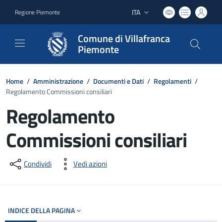
ITA
Regione Piemonte
Lingua attiva:
Comune di Villafranca
Piemonte
Home
/
Amministrazione
/
Documenti e Dati
/
Regolamenti
/
Regolamento Commissioni consiliari
Regolamento
Commissioni consiliari
Dettagli del documento
Condividi
Vedi azioni
INDICE DELLA PAGINA