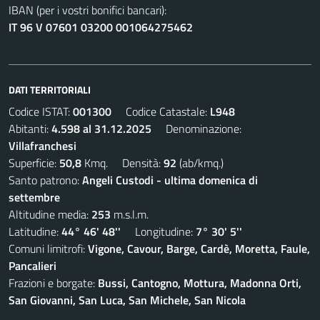
IBAN (per i vostri bonifici bancari):
IT 96 V 07601 03200 001064275462
DATI TERRITORIALI
Codice ISTAT:
001300
Codice Catastale:
L948
Abitanti:
4.598 al 31.12.2025
Denominazione:
Villafranchesi
Superficie:
50,8
Kmq. Densità:
92
(ab/kmq.)
Santo patrono:
Angeli Custodi - ultima domenica di
settembre
Altitudine media:
253
m.s.l.m.
Latitudine:
44° 46' 48''
Longitudine:
7° 30' 5''
Comuni limitrofi:
Vigone, Cavour, Barge, Cardè, Moretta, Faule,
Pancalieri
Frazioni e borgate:
Bussi, Cantogno, Mottura, Madonna Orti,
San Giovanni, San Luca, San Michele, San Nicola