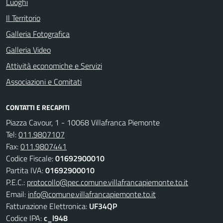
Luoghi
Il Territorio
Galleria Fotografica
Galleria Video
Attività economiche e Servizi
Associazioni e Comitati
CONTATTI E RECAPITI
Piazza Cavour, 1 - 10068 Villafranca Piemonte
Tel:
011.9807107
Fax:
011.9807441
Codice Fiscale:
01692900010
Partita IVA:
01692900010
P.E.C.:
protocollo@pec.comune.villafrancapiemonte.to.it
Email:
info@comune.villafrancapiemonte.to.it
Fatturazione Elettronica:
UF34QP
Codice IPA:
c_l948