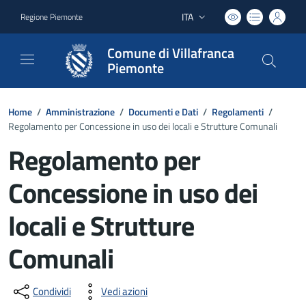
ITA
Regione Piemonte
Lingua attiva:
Comune di Villafranca
Piemonte
Home
/
Amministrazione
/
Documenti e Dati
/
Regolamenti
/
Regolamento per Concessione in uso dei locali e Strutture Comunali
Regolamento per
Concessione in uso dei
locali e Strutture
Comunali
Dettagli del documento
Condividi
Vedi azioni