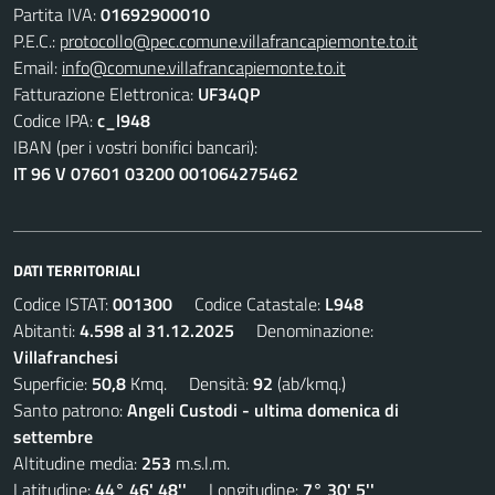
Partita IVA:
01692900010
P.E.C.:
protocollo@pec.comune.villafrancapiemonte.to.it
Email:
info@comune.villafrancapiemonte.to.it
Fatturazione Elettronica:
UF34QP
Codice IPA:
c_l948
IBAN (per i vostri bonifici bancari):
IT 96 V 07601 03200 001064275462
DATI TERRITORIALI
Codice ISTAT:
001300
Codice Catastale:
L948
Abitanti:
4.598 al 31.12.2025
Denominazione:
Villafranchesi
Superficie:
50,8
Kmq. Densità:
92
(ab/kmq.)
Santo patrono:
Angeli Custodi - ultima domenica di
settembre
Altitudine media:
253
m.s.l.m.
Latitudine:
44° 46' 48''
Longitudine:
7° 30' 5''