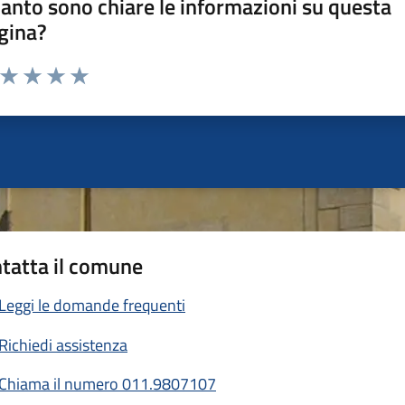
anto sono chiare le informazioni su questa
gina?
a da 1 a 5 stelle la pagina
ta 1 stelle su 5
Valuta 2 stelle su 5
Valuta 3 stelle su 5
Valuta 4 stelle su 5
Valuta 5 stelle su 5
tatta il comune
Leggi le domande frequenti
Richiedi assistenza
Chiama il numero 011.9807107