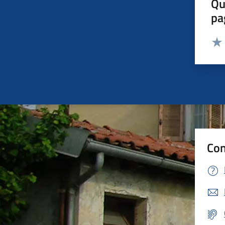
Qu
pa
Valut
Valu
Con