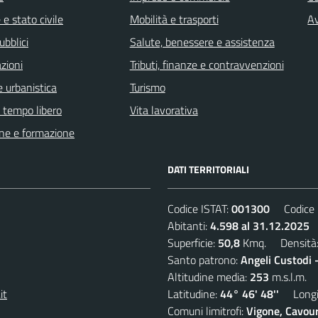
e stato civile
Mobilità e trasporti
Av
ubblici
Salute, benessere e assistenza
zioni
Tributi, finanze e contravvenzioni
 urbanistica
Turismo
e tempo libero
Vita lavorativa
ne e formazione
DATI TERRITORIALI
Codice ISTAT:
001300
Codice C
Abitanti:
4.598 al 31.12.2025
D
Superficie:
50,8
Kmq. Densità
Santo patrono:
Angeli Custodi 
Altitudine media:
253
m.s.l.m.
it
Latitudine:
44° 46' 48''
Longit
Comuni limitrofi:
Vigone, Cavour