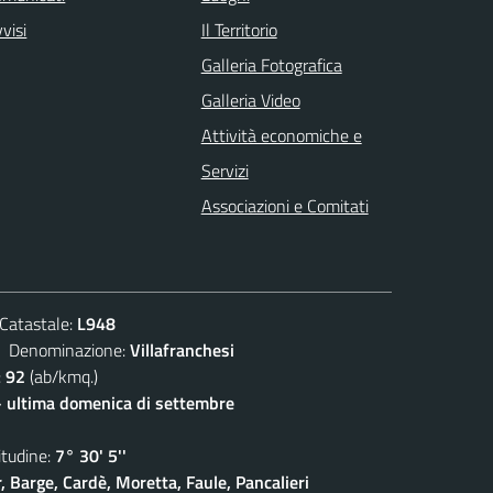
visi
Il Territorio
Galleria Fotografica
Galleria Video
Attività economiche e
Servizi
Associazioni e Comitati
atastale:
L948
enominazione:
Villafranchesi
:
92
(ab/kmq.)
- ultima domenica di settembre
udine:
7° 30' 5''
, Barge, Cardè, Moretta, Faule, Pancalieri