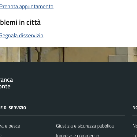
Prenota appuntamento
blemi in città
Segnala disservizio
franca
onte
E DI SERVIZIO
N
ra e pesca
Giustizia e sicurezza pubblica
No
e
Imprese e commercio
C