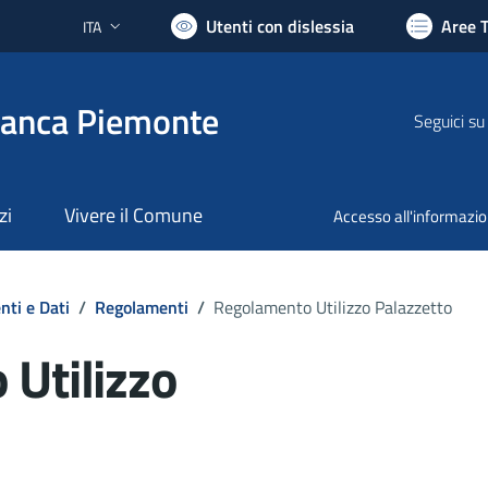
Utenti con dislessia
Aree 
ITA
Lingua attiva:
ranca Piemonte
Seguici su
zi
Vivere il Comune
Accesso all'informazi
ti e Dati
/
Regolamenti
/
Regolamento Utilizzo Palazzetto
Utilizzo