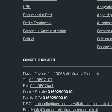
Uffici
Anagrafe 
Documenti e Dati
Appalti p
Enti e Fondazioni
Autorizza
Personale Amministrativo
Catasto e
Politici
Cultura 
Educazio
CONTATTI E RECAPITI
Piazza Cavour, 1 - 10068 Villafranca Piemonte
Tel:
011.9807107
Fax:
011.9807441
Codice Fiscale:
01692900010
Partita IVA:
01692900010
P.E.C.:
protocollo@pec.comune.villafrancapiemonte.to.
Email:
info@comune.villafrancapiemonte.to.it