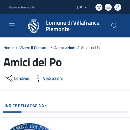
ITA
Regione Piemonte
Lingua attiva:
Comune di Villafranca
Piemonte
Home
/
Vivere il Comune
/
Associazioni
/
Amici del Po
Amici del Po
Dettagli del documento
Condividi
Vedi azioni
INDICE DELLA PAGINA