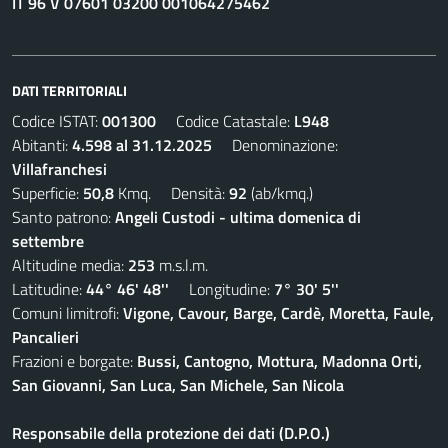
IT 96 V 07601 03200 001064275462
DATI TERRITORIALI
Codice ISTAT:
001300
Codice Catastale:
L948
Abitanti:
4.598 al 31.12.2025
Denominazione:
Villafranchesi
Superficie:
50,8
Kmq. Densità:
92
(ab/kmq.)
Santo patrono:
Angeli Custodi - ultima domenica di
settembre
Altitudine media:
253
m.s.l.m.
Latitudine:
44° 46' 48''
Longitudine:
7° 30' 5''
Comuni limitrofi:
Vigone, Cavour, Barge, Cardè, Moretta, Faule,
Pancalieri
Frazioni e borgate:
Bussi, Cantogno, Mottura, Madonna Orti,
San Giovanni, San Luca, San Michele, San Nicola
Responsabile della protezione dei dati (D.P.O.)