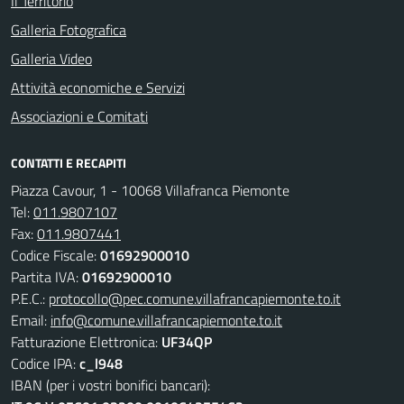
Il Territorio
Galleria Fotografica
Galleria Video
Attività economiche e Servizi
Associazioni e Comitati
CONTATTI E RECAPITI
Piazza Cavour, 1 - 10068 Villafranca Piemonte
Tel:
011.9807107
Fax:
011.9807441
Codice Fiscale:
01692900010
Partita IVA:
01692900010
P.E.C.:
protocollo@pec.comune.villafrancapiemonte.to.it
Email:
info@comune.villafrancapiemonte.to.it
Fatturazione Elettronica:
UF34QP
Codice IPA:
c_l948
IBAN (per i vostri bonifici bancari):