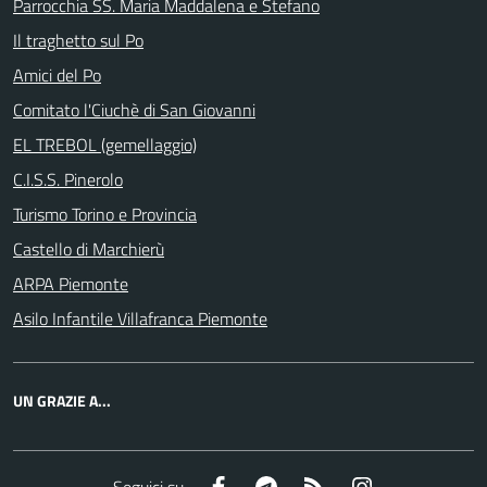
Parrocchia SS. Maria Maddalena e Stefano
Il traghetto sul Po
Amici del Po
Comitato l'Ciuchè di San Giovanni
EL TREBOL (gemellaggio)
C.I.S.S. Pinerolo
Turismo Torino e Provincia
Castello di Marchierù
ARPA Piemonte
Asilo Infantile Villafranca Piemonte
UN GRAZIE A...
Facebook
Telegram
RSS
Instagram
Seguici su