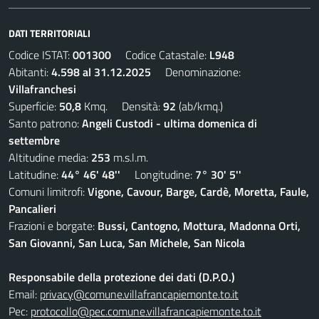
DATI TERRITORIALI
Codice ISTAT:
001300
Codice Catastale:
L948
Abitanti:
4.598 al 31.12.2025
Denominazione:
Villafranchesi
Superficie:
50,8
Kmq. Densità:
92
(ab/kmq.)
Santo patrono:
Angeli Custodi - ultima domenica di
settembre
Altitudine media:
253
m.s.l.m.
Latitudine:
44° 46' 48''
Longitudine:
7° 30' 5''
Comuni limitrofi:
Vigone, Cavour, Barge, Cardè, Moretta, Faule,
Pancalieri
Frazioni e borgate:
Bussi, Cantogno, Mottura, Madonna Orti,
San Giovanni, San Luca, San Michele, San Nicola
Responsabile della protezione dei dati (D.P.O.)
Email:
privacy@comune.villafrancapiemonte.to.it
Pec:
protocollo@pec.comune.villafrancapiemonte.to.it