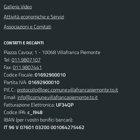
Galleria Video
Attività economiche e Servizi
Associazioni e Comitati
CONTATTI E RECAPITI
Piazza Cavour, 1 - 10068 Villafranca Piemonte
Tel:
011.9807107
Fax:
011.9807441
Codice Fiscale:
01692900010
Partita IVA:
01692900010
P.E.C.:
protocollo@pec.comune.villafrancapiemonte.to.it
Email:
info@comune.villafrancapiemonte.to.it
Fatturazione Elettronica:
UF34QP
Codice IPA:
c_l948
IBAN (per i vostri bonifici bancari):
IT 96 V 07601 03200 001064275462