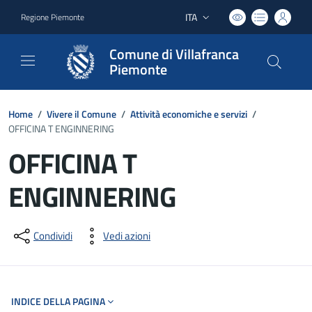
ITA
Regione Piemonte
Lingua attiva:
Comune di Villafranca
Piemonte
Home
/
Vivere il Comune
/
Attività economiche e servizi
/
OFFICINA T ENGINNERING
OFFICINA T
ENGINNERING
Dettagli del documento
Condividi
Vedi azioni
INDICE DELLA PAGINA