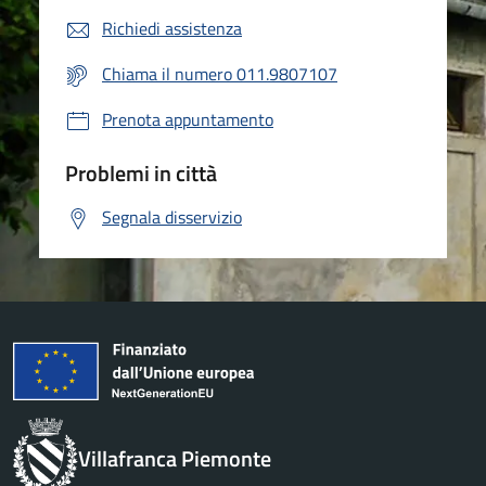
Richiedi assistenza
Chiama il numero 011.9807107
Prenota appuntamento
Problemi in città
Segnala disservizio
Villafranca Piemonte