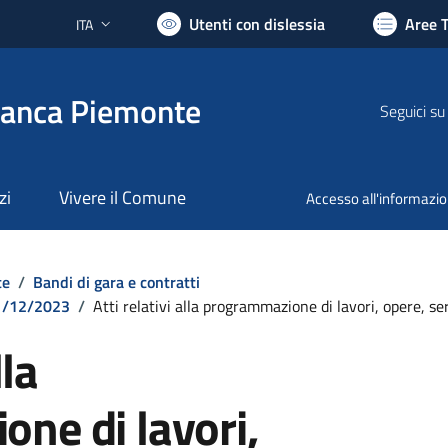
Utenti con dislessia
Aree 
ITA
Lingua attiva:
ranca Piemonte
Seguici su
zi
Vivere il Comune
Accesso all'informazi
te
/
Bandi di gara e contratti
 31/12/2023
/
Atti relativi alla programmazione di lavori, opere, ser
lla
ne di lavori,