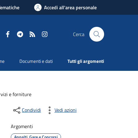
Tematiche
Accedi all'area personale
Facebook
Telegram
RSS
Instagram
Cerca
one
Documenti e dati
Tutti gli argomenti
vizi e forniture
Condividi
Vedi azioni
Argomenti
Appalti, Gare e Concorsi