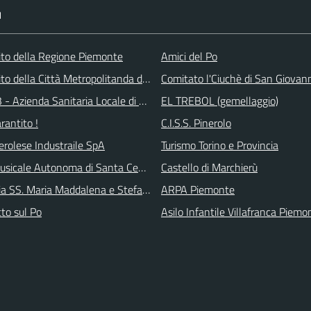
I
 sito della Regione Piemonte
Amici del Po
 sito della Città Metropolitanda di Torino
Comitato l'Ciuchè di San Giovan
 - Azienda Sanitaria Locale di Collegno e Pinerolo
EL TREBOL (gemellaggio)
arantito !
C.I.S.S. Pinerolo
erolese Industraile SpA
Turismo Torino e Provincia
sicale Autonoma di Santa Cecilia
Castello di Marchierù
ia SS. Maria Maddalena e Stefano
ARPA Piemonte
tto sul Po
Asilo Infantile Villafranca Piemo