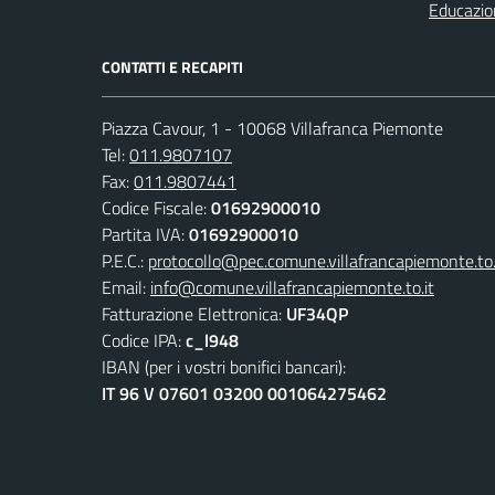
Educazio
CONTATTI E RECAPITI
Piazza Cavour, 1 - 10068 Villafranca Piemonte
Tel:
011.9807107
Fax:
011.9807441
Codice Fiscale:
01692900010
Partita IVA:
01692900010
P.E.C.:
protocollo@pec.comune.villafrancapiemonte.to.
Email:
info@comune.villafrancapiemonte.to.it
Fatturazione Elettronica:
UF34QP
Codice IPA:
c_l948
IBAN (per i vostri bonifici bancari):
IT 96 V 07601 03200 001064275462