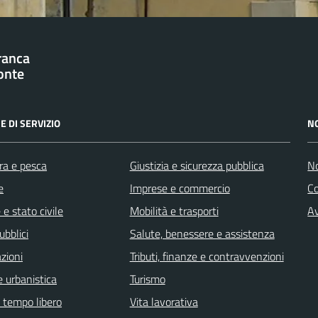
franca
onte
E DI SERVIZIO
N
ra e pesca
Giustizia e sicurezza pubblica
No
e
Imprese e commercio
C
e stato civile
Mobilità e trasporti
Av
ubblici
Salute, benessere e assistenza
zioni
Tributi, finanze e contravvenzioni
 urbanistica
Turismo
e tempo libero
Vita lavorativa