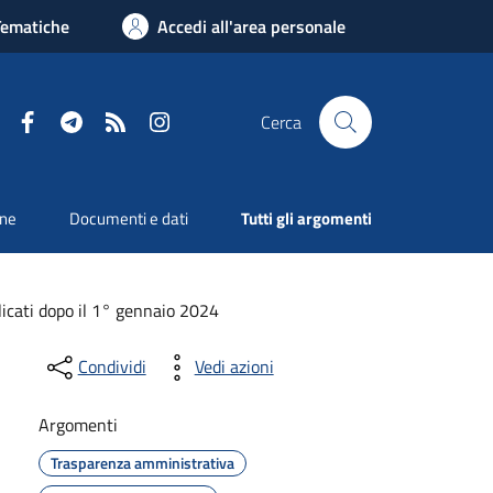
Tematiche
Accedi all'area personale
Facebook
Telegram
RSS
Instagram
Cerca
one
Documenti e dati
Tutti gli argomenti
licati dopo il 1° gennaio 2024
Condividi
Vedi azioni
Argomenti
Trasparenza amministrativa