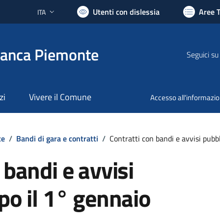
Utenti con dislessia
Aree 
ITA
Lingua attiva:
ranca Piemonte
Seguici su
zi
Vivere il Comune
Accesso all'informazi
te
/
Bandi di gara e contratti
/
Contratti con bandi e avvisi pubb
 bandi e avvisi
po il 1° gennaio