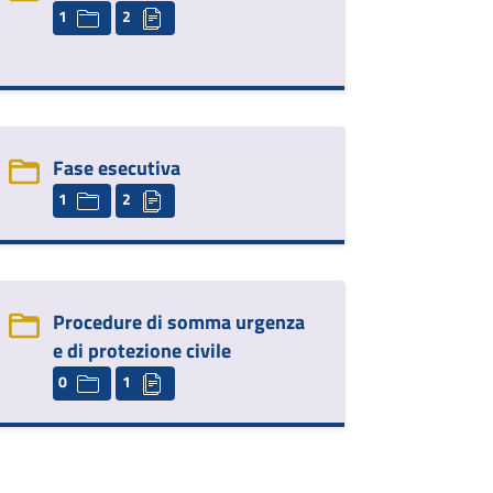
1
2
Fase esecutiva
1
2
Procedure di somma urgenza
e di protezione civile
0
1