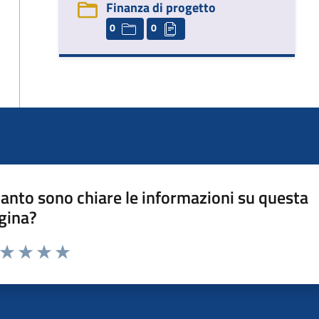
Finanza di progetto
0
0
anto sono chiare le informazioni su questa
gina?
a da 1 a 5 stelle la pagina
ta 1 stelle su 5
Valuta 2 stelle su 5
Valuta 3 stelle su 5
Valuta 4 stelle su 5
Valuta 5 stelle su 5