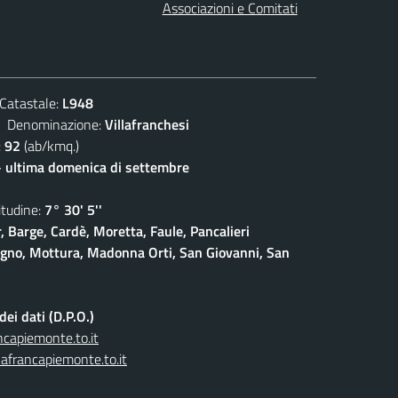
Associazioni e Comitati
atastale:
L948
enominazione:
Villafranchesi
:
92
(ab/kmq.)
- ultima domenica di settembre
udine:
7° 30' 5''
, Barge, Cardè, Moretta, Faule, Pancalieri
gno, Mottura, Madonna Orti, San Giovanni, San
ei dati (D.P.O.)
capiemonte.to.it
afrancapiemonte.to.it