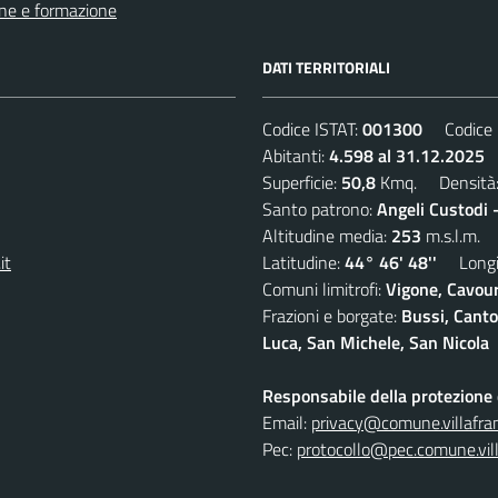
ne e formazione
DATI TERRITORIALI
Codice ISTAT:
001300
Codice C
Abitanti:
4.598 al 31.12.2025
D
Superficie:
50,8
Kmq. Densità
Santo patrono:
Angeli Custodi 
Altitudine media:
253
m.s.l.m.
it
Latitudine:
44° 46' 48''
Longit
Comuni limitrofi:
Vigone, Cavour
Frazioni e borgate:
Bussi, Canto
Luca, San Michele, San Nicola
Responsabile della protezione d
Email:
privacy@comune.villafran
Pec:
protocollo@pec.comune.vill