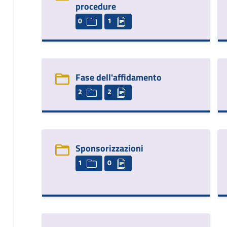
procedure
0
1
Fase dell'affidamento
2
2
Sponsorizzazioni
1
0