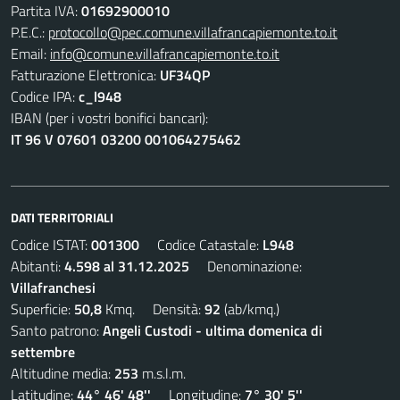
Partita IVA:
01692900010
P.E.C.:
protocollo@pec.comune.villafrancapiemonte.to.it
Email:
info@comune.villafrancapiemonte.to.it
Fatturazione Elettronica:
UF34QP
Codice IPA:
c_l948
IBAN (per i vostri bonifici bancari):
IT 96 V 07601 03200 001064275462
DATI TERRITORIALI
Codice ISTAT:
001300
Codice Catastale:
L948
Abitanti:
4.598 al 31.12.2025
Denominazione:
Villafranchesi
Superficie:
50,8
Kmq. Densità:
92
(ab/kmq.)
Santo patrono:
Angeli Custodi - ultima domenica di
settembre
Altitudine media:
253
m.s.l.m.
Latitudine:
44° 46' 48''
Longitudine:
7° 30' 5''