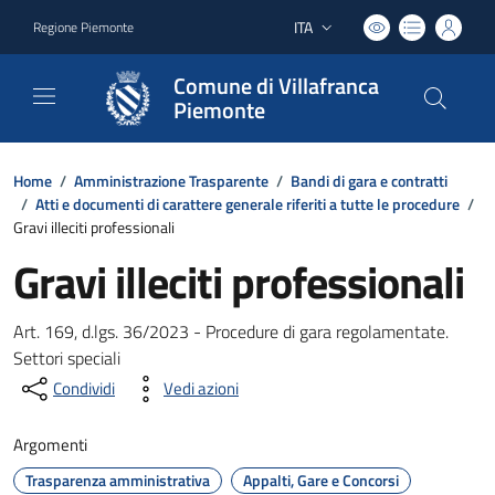
ITA
Regione Piemonte
Lingua attiva:
Comune di Villafranca
Piemonte
Home
/
Amministrazione Trasparente
/
Bandi di gara e contratti
/
Atti e documenti di carattere generale riferiti a tutte le procedure
/
Gravi illeciti professionali
Gravi illeciti professionali
Art. 169, d.lgs. 36/2023 - Procedure di gara regolamentate.
Settori speciali
Condividi
Vedi azioni
Argomenti
Trasparenza amministrativa
Appalti, Gare e Concorsi