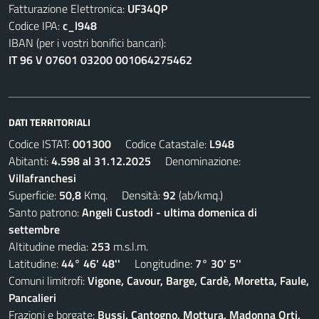
Fatturazione Elettronica:
UF34QP
Codice IPA:
c_l948
IBAN (per i vostri bonifici bancari):
IT 96 V 07601 03200 001064275462
DATI TERRITORIALI
Codice ISTAT:
001300
Codice Catastale:
L948
Abitanti:
4.598 al 31.12.2025
Denominazione:
Villafranchesi
Superficie:
50,8
Kmq. Densità:
92
(ab/kmq.)
Santo patrono:
Angeli Custodi - ultima domenica di
settembre
Altitudine media:
253
m.s.l.m.
Latitudine:
44° 46' 48''
Longitudine:
7° 30' 5''
Comuni limitrofi:
Vigone, Cavour, Barge, Cardè, Moretta, Faule,
Pancalieri
Frazioni e borgate:
Bussi, Cantogno, Mottura, Madonna Orti,