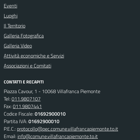
Eventi
Luoghi
Il Territorio
Galleria Fotografica
Galleria Video
Attività economiche e Servizi
Associazioni e Comitati
CONTATTI E RECAPITI
Piazza Cavour, 1 - 10068 Villafranca Piemonte
Tel:
011.9807107
Fax:
011.9807441
Codice Fiscale:
01692900010
Partita IVA:
01692900010
P.E.C.:
protocollo@pec.comune.villafrancapiemonte.to.it
Email:
info@comune.villafrancapiemonte.to.it