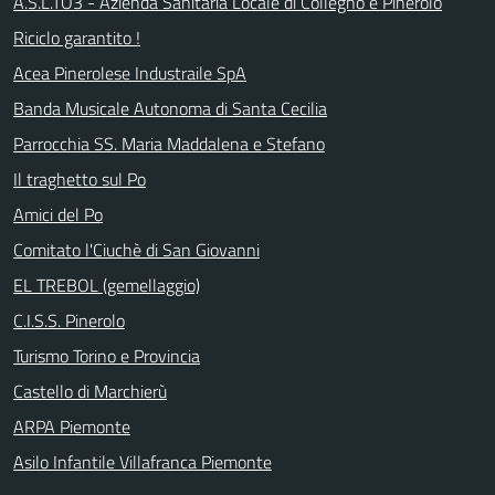
A.S.L.TO3 - Azienda Sanitaria Locale di Collegno e Pinerolo
Riciclo garantito !
Acea Pinerolese Industraile SpA
Banda Musicale Autonoma di Santa Cecilia
Parrocchia SS. Maria Maddalena e Stefano
Il traghetto sul Po
Amici del Po
Comitato l'Ciuchè di San Giovanni
EL TREBOL (gemellaggio)
C.I.S.S. Pinerolo
Turismo Torino e Provincia
Castello di Marchierù
ARPA Piemonte
Asilo Infantile Villafranca Piemonte