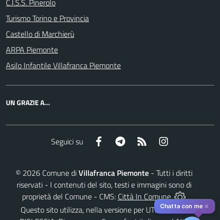
C.I.S.S. Pinerolo
Turismo Torino e Provincia
Castello di Marchierù
ARPA Piemonte
Asilo Infantile Villafranca Piemonte
UN GRAZIE A...
Facebook
Telegram
RSS
Instagram
Seguici su
©
2026
Comune di
Villafranca Piemonte
- Tutti i diritti
riservati - I contenuti del sito, testi e immagini sono di
proprietà del Comune - CMS:
Città In Comune
✕
Chatta con me
Questo sito utilizza, nella versione per UTENTI CON