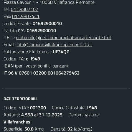
Piazza Cavour, 1 - 10068 Villafranca Piemonte
Tel:
011.9807107
Fax:
011.9807441
Codice Fiscale:
01692900010
Partita IVA:
01692900010
P.E.C.:
protocollo@pec.comune.villafrancapiemonte.to.it
Email:
info@comune.villafrancapiemonte.to.it
Fatturazione Elettronica:
UF34QP
Codice IPA:
c_l948
IBAN (per i vostri bonifici bancari):
IT 96 V 07601 03200 001064275462
DATI TERRITORIALI
Codice ISTAT:
001300
Codice Catastale:
L948
Abitanti:
4.598 al 31.12.2025
Denominazione:
Villafranchesi
Superficie:
50,8
Kmq. Densità:
92
(ab/kmq.)