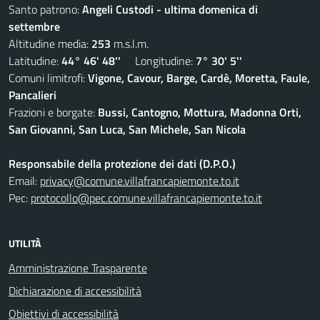
Santo patrono:
Angeli Custodi - ultima domenica di
settembre
Altitudine media:
253
m.s.l.m.
Latitudine:
44° 46' 48''
Longitudine:
7° 30' 5''
Comuni limitrofi:
Vigone, Cavour, Barge, Cardè, Moretta, Faule,
Pancalieri
Frazioni e borgate:
Bussi, Cantogno, Mottura, Madonna Orti,
San Giovanni, San Luca, San Michele, San Nicola
Responsabile della protezione dei dati (D.P.O.)
Email:
privacy@comune.villafrancapiemonte.to.it
Pec:
protocollo@pec.comune.villafrancapiemonte.to.it
UTILITÀ
Amministrazione Trasparente
Dichiarazione di accessibilità
Obiettivi di accessibilità