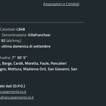
Associazioni e Comitati
atastale:
L948
enominazione:
Villafranchesi
:
92
(ab/kmq.)
- ultima domenica di settembre
udine:
7° 30' 5''
, Barge, Cardè, Moretta, Faule, Pancalieri
gno, Mottura, Madonna Orti, San Giovanni, San
ei dati (D.P.O.)
capiemonte.to.it
afrancapiemonte.to.it