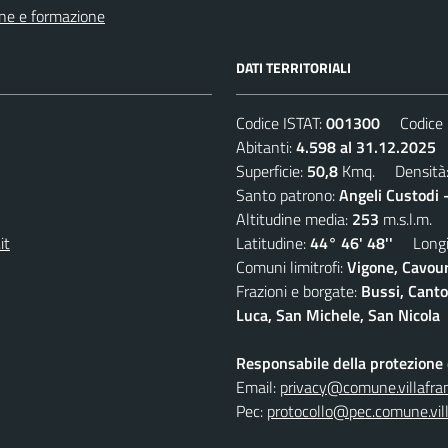
ne e formazione
DATI TERRITORIALI
Codice ISTAT:
001300
Codice C
Abitanti:
4.598 al 31.12.2025
D
Superficie:
50,8
Kmq. Densità
Santo patrono:
Angeli Custodi 
Altitudine media:
253
m.s.l.m.
it
Latitudine:
44° 46' 48''
Longit
Comuni limitrofi:
Vigone, Cavour
Frazioni e borgate:
Bussi, Canto
Luca, San Michele, San Nicola
Responsabile della protezione d
Email:
privacy@comune.villafran
Pec:
protocollo@pec.comune.vill