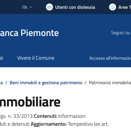
Utenti con dislessia
Aree 
ITA
Lingua attiva:
ranca Piemonte
Seguici su
zi
Vivere il Comune
Accesso all'informazi
te
/
Beni immobili e gestione patrimonio
/
Patrimonio immobili
mmobiliare
.lgs. n. 33/2013
Contenuti:
Informazioni
duti e detenuti
Aggiornamento:
Tempestivo (ex art.