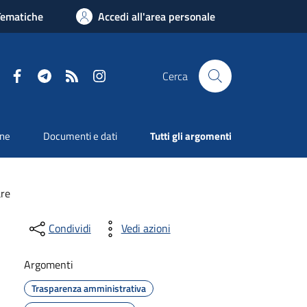
Tematiche
Accedi all'area personale
Facebook
Telegram
RSS
Instagram
Cerca
one
Documenti e dati
Tutti gli argomenti
are
Condividi
Vedi azioni
Argomenti
Trasparenza amministrativa