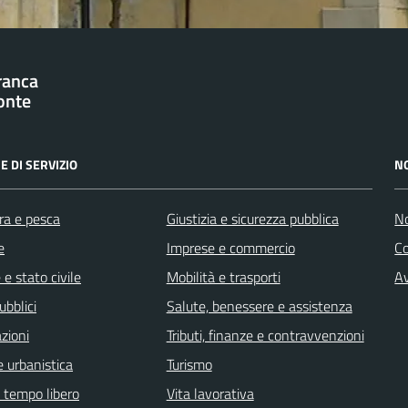
franca
onte
E DI SERVIZIO
N
ra e pesca
Giustizia e sicurezza pubblica
No
e
Imprese e commercio
C
e stato civile
Mobilità e trasporti
Av
ubblici
Salute, benessere e assistenza
zioni
Tributi, finanze e contravvenzioni
 urbanistica
Turismo
e tempo libero
Vita lavorativa