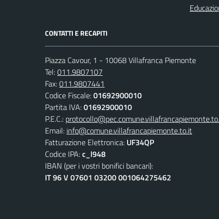
Educazio
CONTATTI E RECAPITI
Piazza Cavour, 1 - 10068 Villafranca Piemonte
Tel:
011.9807107
Fax:
011.9807441
Codice Fiscale:
01692900010
Partita IVA:
01692900010
P.E.C.:
protocollo@pec.comune.villafrancapiemonte.to.
Email:
info@comune.villafrancapiemonte.to.it
Fatturazione Elettronica:
UF34QP
Codice IPA:
c_l948
IBAN (per i vostri bonifici bancari):
IT 96 V 07601 03200 001064275462