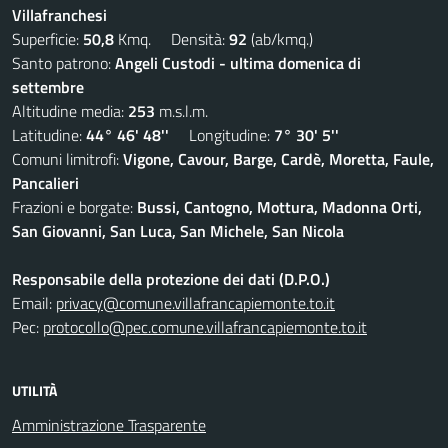
Villafranchesi
Superficie:
50,8
Kmq. Densità:
92
(ab/kmq.)
Santo patrono:
Angeli Custodi - ultima domenica di
settembre
Altitudine media:
253
m.s.l.m.
Latitudine:
44° 46' 48''
Longitudine:
7° 30' 5''
Comuni limitrofi:
Vigone, Cavour, Barge, Cardè, Moretta, Faule,
Pancalieri
Frazioni e borgate:
Bussi, Cantogno, Mottura, Madonna Orti,
San Giovanni, San Luca, San Michele, San Nicola
Responsabile della protezione dei dati (D.P.O.)
Email:
privacy@comune.villafrancapiemonte.to.it
Pec:
protocollo@pec.comune.villafrancapiemonte.to.it
UTILITÀ
Amministrazione Trasparente