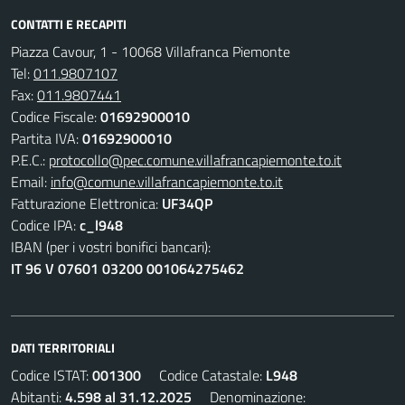
CONTATTI E RECAPITI
Piazza Cavour, 1 - 10068 Villafranca Piemonte
Tel:
011.9807107
Fax:
011.9807441
Codice Fiscale:
01692900010
Partita IVA:
01692900010
P.E.C.:
protocollo@pec.comune.villafrancapiemonte.to.it
Email:
info@comune.villafrancapiemonte.to.it
Fatturazione Elettronica:
UF34QP
Codice IPA:
c_l948
IBAN (per i vostri bonifici bancari):
IT 96 V 07601 03200 001064275462
DATI TERRITORIALI
Codice ISTAT:
001300
Codice Catastale:
L948
Abitanti:
4.598 al 31.12.2025
Denominazione: