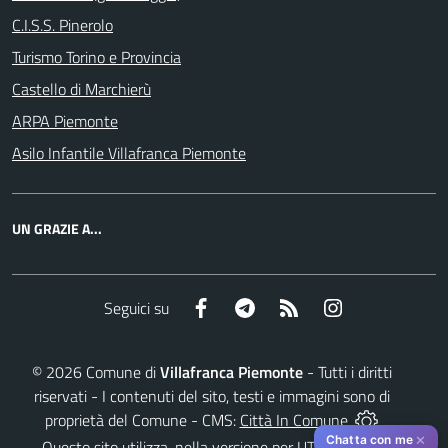
C.I.S.S. Pinerolo
Turismo Torino e Provincia
Castello di Marchierù
ARPA Piemonte
Asilo Infantile Villafranca Piemonte
UN GRAZIE A...
Facebook
Telegram
RSS
Instagram
Seguici su
©
2026
Comune di
Villafranca Piemonte
- Tutti i diritti
riservati - I contenuti del sito, testi e immagini sono di
proprietà del Comune - CMS:
Città In Comune
✕
Chatta con me
Questo sito utilizza, nella versione per UTENTI CON