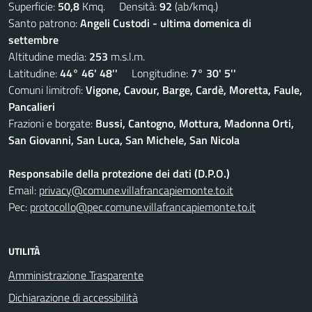
Superficie:
50,8
Kmq. Densità:
92
(ab/kmq.)
Santo patrono:
Angeli Custodi - ultima domenica di
settembre
Altitudine media:
253
m.s.l.m.
Latitudine:
44° 46' 48''
Longitudine:
7° 30' 5''
Comuni limitrofi:
Vigone, Cavour, Barge, Cardè, Moretta, Faule,
Pancalieri
Frazioni e borgate:
Bussi, Cantogno, Mottura, Madonna Orti,
San Giovanni, San Luca, San Michele, San Nicola
Responsabile della protezione dei dati (D.P.O.)
Email:
privacy@comune.villafrancapiemonte.to.it
Pec:
protocollo@pec.comune.villafrancapiemonte.to.it
UTILITÀ
Amministrazione Trasparente
Dichiarazione di accessibilità