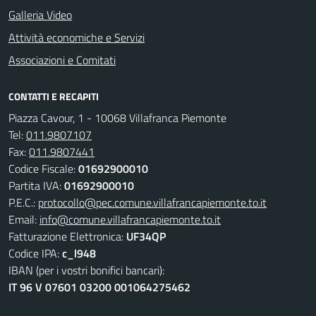
Galleria Video
Attività economiche e Servizi
Associazioni e Comitati
CONTATTI E RECAPITI
Piazza Cavour, 1 - 10068 Villafranca Piemonte
Tel:
011.9807107
Fax:
011.9807441
Codice Fiscale:
01692900010
Partita IVA:
01692900010
P.E.C.:
protocollo@pec.comune.villafrancapiemonte.to.it
Email:
info@comune.villafrancapiemonte.to.it
Fatturazione Elettronica:
UF34QP
Codice IPA:
c_l948
IBAN (per i vostri bonifici bancari):
IT 96 V 07601 03200 001064275462