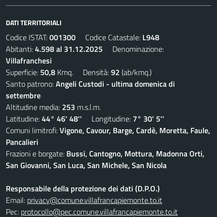
DATI TERRITORIALI
Codice ISTAT:
001300
Codice Catastale:
L948
Abitanti:
4.598 al 31.12.2025
Denominazione:
Villafranchesi
Superficie:
50,8
Kmq. Densità:
92
(ab/kmq.)
Santo patrono:
Angeli Custodi - ultima domenica di
settembre
Altitudine media:
253
m.s.l.m.
Latitudine:
44° 46' 48''
Longitudine:
7° 30' 5''
Comuni limitrofi:
Vigone, Cavour, Barge, Cardè, Moretta, Faule,
Pancalieri
Frazioni e borgate:
Bussi, Cantogno, Mottura, Madonna Orti,
San Giovanni, San Luca, San Michele, San Nicola
Responsabile della protezione dei dati (D.P.O.)
Email:
privacy@comune.villafrancapiemonte.to.it
Pec:
protocollo@pec.comune.villafrancapiemonte.to.it