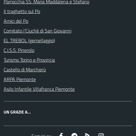
Parrocchia SS. Maria Maddalena e Stefano
Il traghetto sul Po
Amici del Po
Comitato l'Ciuchè di San Giovanni
EL TREBOL (gemellaggio)
C.I.S.S. Pinerolo
Turismo Torino e Provincia
Castello di Marchierù
ARPA Piemonte
Asilo Infantile Villafranca Piemonte
UN GRAZIE A...
Facebook
Telegram
RSS
Instagram
Seguici su