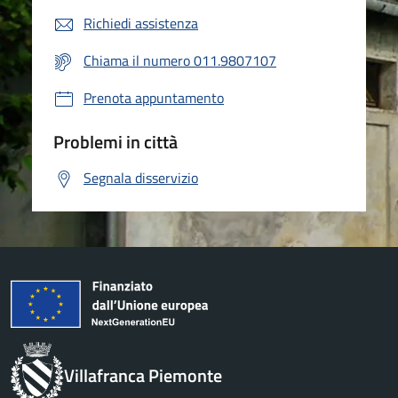
Richiedi assistenza
Chiama il numero 011.9807107
Prenota appuntamento
Problemi in città
Segnala disservizio
Villafranca Piemonte