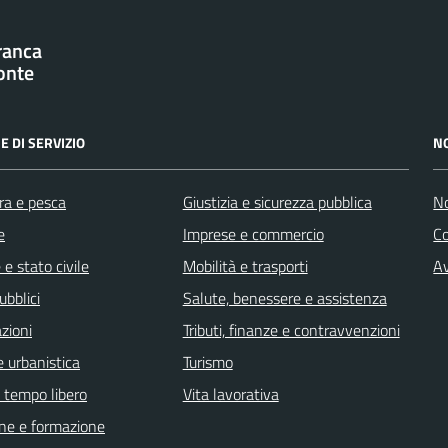
franca
onte
E DI SERVIZIO
N
ra e pesca
Giustizia e sicurezza pubblica
No
e
Imprese e commercio
C
e stato civile
Mobilità e trasporti
Av
ubblici
Salute, benessere e assistenza
zioni
Tributi, finanze e contravvenzioni
 urbanistica
Turismo
e tempo libero
Vita lavorativa
ne e formazione