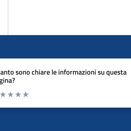
anto sono chiare le informazioni su questa
gina?
a da 1 a 5 stelle la pagina
ta 1 stelle su 5
Valuta 2 stelle su 5
Valuta 3 stelle su 5
Valuta 4 stelle su 5
Valuta 5 stelle su 5