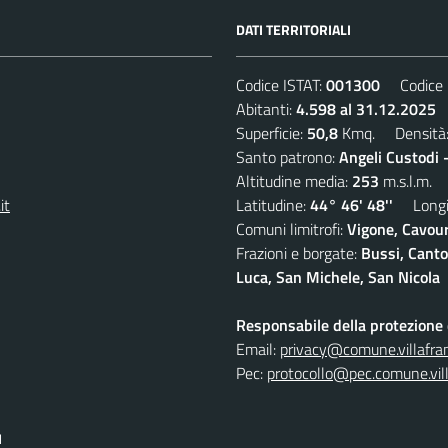
DATI TERRITORIALI
Codice ISTAT:
001300
Codice C
Abitanti:
4.598 al 31.12.2025
D
Superficie:
50,8
Kmq. Densità
Santo patrono:
Angeli Custodi 
Altitudine media:
253
m.s.l.m.
it
Latitudine:
44° 46' 48''
Longit
Comuni limitrofi:
Vigone, Cavour
Frazioni e borgate:
Bussi, Canto
Luca, San Michele, San Nicola
Responsabile della protezione d
Email:
privacy@comune.villafran
Pec:
protocollo@pec.comune.vill
I