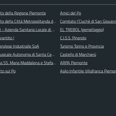
 sito della Regione Piemonte
Amici del Po
 sito della Città Metropolitanda di Torino
Comitato l'Ciuchè di San Giovan
 - Azienda Sanitaria Locale di Collegno e Pinerolo
EL TREBOL (gemellaggio)
arantito !
C.I.S.S. Pinerolo
erolese Industraile SpA
Turismo Torino e Provincia
sicale Autonoma di Santa Cecilia
Castello di Marchierù
ia SS. Maria Maddalena e Stefano
ARPA Piemonte
tto sul Po
Asilo Infantile Villafranca Piemo