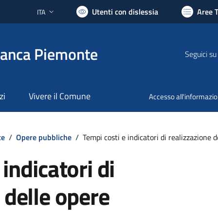
Utenti con dislessia
Aree 
ITA
Lingua attiva:
ranca Piemonte
Seguici su
zi
Vivere il Comune
Accesso all'informazi
te
/
Opere pubbliche
/
Tempi costi e indicatori di realizzazione 
indicatori di
 delle opere