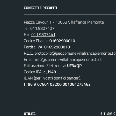
CONTATTI E RECAPITI
Piazza Cavour, 1 - 10068 Villafranca Piemonte
Tel:
011.9807107
Fax:
011.9807441
Codice Fiscale:
01692900010
Partita IVA:
01692900010
P.E.C.:
protocollo@pec.comune.villafrancapiemonte.to.
Email:
info@comune.villafrancapiemonte.to.it
Fatturazione Elettronica:
UF34QP
Codice IPA:
c_l948
IBAN (per i vostri bonifici bancari):
IT 96 V 07601 03200 001064275462
UTILITÀ
SITI AMIC