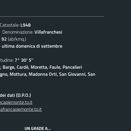
atastale:
L948
enominazione:
Villafranchesi
:
92
(ab/kmq.)
- ultima domenica di settembre
udine:
7° 30' 5''
, Barge, Cardè, Moretta, Faule, Pancalieri
gno, Mottura, Madonna Orti, San Giovanni, San
ei dati (D.P.O.)
capiemonte.to.it
afrancapiemonte.to.it
UN GRAZIE A...