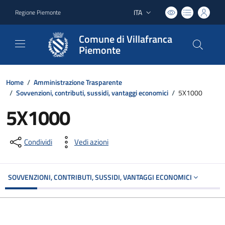
ITA
Regione Piemonte
Lingua attiva:
Comune di Villafranca
Piemonte
Home
/
Amministrazione Trasparente
/
Sovvenzioni, contributi, sussidi, vantaggi economici
/
5X1000
5X1000
Condividi
Vedi azioni
SOVVENZIONI, CONTRIBUTI, SUSSIDI, VANTAGGI ECONOMICI