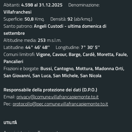
Abitanti:
4.598 al 31.12.2025
Denominazione:
Villafranchesi
Superficie:
50,8
Kmq. Densità:
92
(ab/kmq.)
Santo patrono:
Angeli Custodi - ultima domenica di
settembre
Altitudine media:
253
m.s.l.m.
Latitudine:
44° 46' 48''
Longitudine:
7° 30' 5''
Comuni limitrofi:
Vigone, Cavour, Barge, Cardè, Moretta, Faule,
Pancalieri
Frazioni e borgate:
Bussi, Cantogno, Mottura, Madonna Orti,
San Giovanni, San Luca, San Michele, San Nicola
Responsabile della protezione dei dati (D.P.O.)
Email:
privacy@comune.villafrancapiemonte.to.it
Pec:
protocollo@pec.comune.villafrancapiemonte.to.it
UTILITÀ