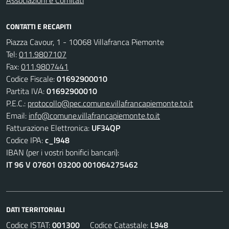
Associazioni e Comitati
CONTATTI E RECAPITI
Piazza Cavour, 1 - 10068 Villafranca Piemonte
Tel:
011.9807107
Fax:
011.9807441
Codice Fiscale:
01692900010
Partita IVA:
01692900010
P.E.C.:
protocollo@pec.comune.villafrancapiemonte.to.it
Email:
info@comune.villafrancapiemonte.to.it
Fatturazione Elettronica:
UF34QP
Codice IPA:
c_l948
IBAN (per i vostri bonifici bancari):
IT 96 V 07601 03200 001064275462
DATI TERRITORIALI
Codice ISTAT:
001300
Codice Catastale:
L948