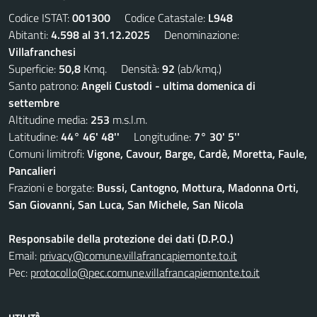
Codice ISTAT:
001300
Codice Catastale:
L948
Abitanti:
4.598 al 31.12.2025
Denominazione:
Villafranchesi
Superficie:
50,8
Kmq. Densità:
92
(ab/kmq.)
Santo patrono:
Angeli Custodi - ultima domenica di
settembre
Altitudine media:
253
m.s.l.m.
Latitudine:
44° 46' 48''
Longitudine:
7° 30' 5''
Comuni limitrofi:
Vigone, Cavour, Barge, Cardè, Moretta, Faule,
Pancalieri
Frazioni e borgate:
Bussi, Cantogno, Mottura, Madonna Orti,
San Giovanni, San Luca, San Michele, San Nicola
Responsabile della protezione dei dati (D.P.O.)
Email:
privacy@comune.villafrancapiemonte.to.it
Pec:
protocollo@pec.comune.villafrancapiemonte.to.it