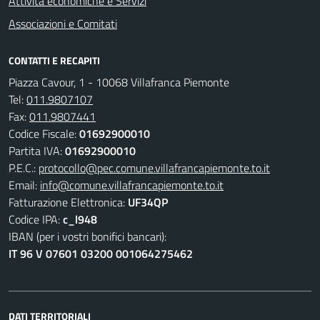
Attività economiche e Servizi
Associazioni e Comitati
CONTATTI E RECAPITI
Piazza Cavour, 1 - 10068 Villafranca Piemonte
Tel:
011.9807107
Fax:
011.9807441
Codice Fiscale:
01692900010
Partita IVA:
01692900010
P.E.C.:
protocollo@pec.comune.villafrancapiemonte.to.it
Email:
info@comune.villafrancapiemonte.to.it
Fatturazione Elettronica:
UF34QP
Codice IPA:
c_l948
IBAN (per i vostri bonifici bancari):
IT 96 V 07601 03200 001064275462
DATI TERRITORIALI