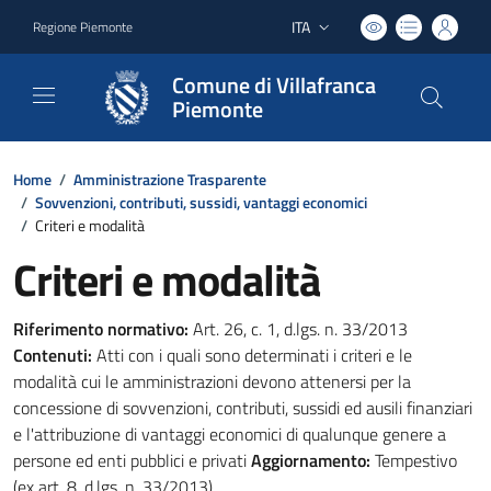
ITA
Regione Piemonte
Lingua attiva:
Comune di Villafranca
Piemonte
Home
/
Amministrazione Trasparente
/
Sovvenzioni, contributi, sussidi, vantaggi economici
/
Criteri e modalità
Criteri e modalità
Riferimento normativo:
Art. 26, c. 1, d.lgs. n. 33/2013
Contenuti:
Atti con i quali sono determinati i criteri e le
modalità cui le amministrazioni devono attenersi per la
concessione di sovvenzioni, contributi, sussidi ed ausili finanziari
e l'attribuzione di vantaggi economici di qualunque genere a
persone ed enti pubblici e privati
Aggiornamento:
Tempestivo
(ex art. 8, d.lgs. n. 33/2013)