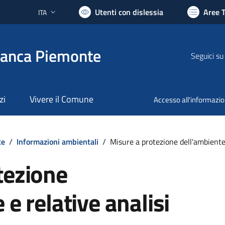
Utenti con dislessia
Aree 
ITA
Lingua attiva:
ranca Piemonte
Seguici su
zi
Vivere il Comune
Accesso all'informazi
te
/
Informazioni ambientali
/
Misure a protezione dell'ambiente 
tezione
 e relative analisi