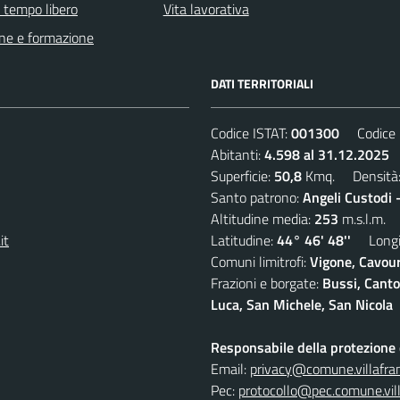
e tempo libero
Vita lavorativa
ne e formazione
DATI TERRITORIALI
Codice ISTAT:
001300
Codice C
Abitanti:
4.598 al 31.12.2025
D
Superficie:
50,8
Kmq. Densità
Santo patrono:
Angeli Custodi 
Altitudine media:
253
m.s.l.m.
it
Latitudine:
44° 46' 48''
Longit
Comuni limitrofi:
Vigone, Cavour
Frazioni e borgate:
Bussi, Canto
Luca, San Michele, San Nicola
Responsabile della protezione d
Email:
privacy@comune.villafran
Pec:
protocollo@pec.comune.vill