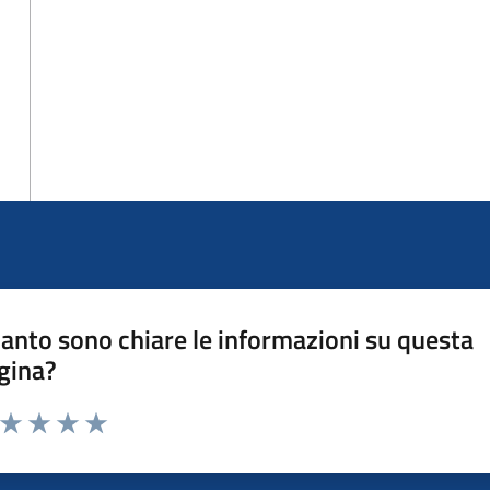
anto sono chiare le informazioni su questa
gina?
a da 1 a 5 stelle la pagina
ta 1 stelle su 5
Valuta 2 stelle su 5
Valuta 3 stelle su 5
Valuta 4 stelle su 5
Valuta 5 stelle su 5