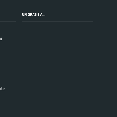
UN GRAZIE A...
ni
nte