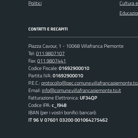
Politici
Cultura 
Educazio
CONTATTI E RECAPITI
Piazza Cavour, 1 - 10068 Villafranca Piemonte
Tel:
011.9807107
Fax:
011.9807441
Codice Fiscale:
01692900010
Partita IVA:
01692900010
P.E.C.:
protocollo@pec.comune.villafrancapiemonte.to.
Email:
info@comune.villafrancapiemonte.to.it
Fatturazione Elettronica:
UF34QP
Codice IPA:
c_l948
IBAN (per i vostri bonifici bancari):
IT 96 V 07601 03200 001064275462