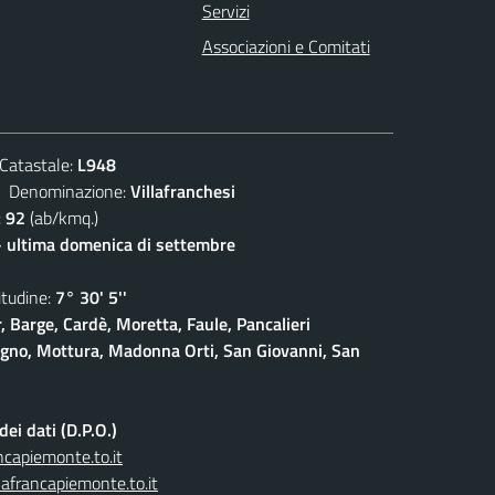
Servizi
Associazioni e Comitati
atastale:
L948
enominazione:
Villafranchesi
:
92
(ab/kmq.)
- ultima domenica di settembre
udine:
7° 30' 5''
, Barge, Cardè, Moretta, Faule, Pancalieri
gno, Mottura, Madonna Orti, San Giovanni, San
ei dati (D.P.O.)
capiemonte.to.it
afrancapiemonte.to.it