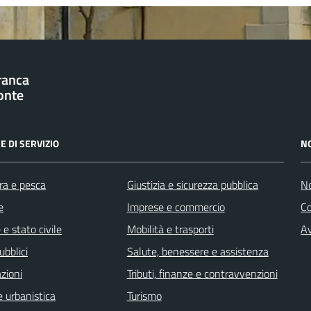
franca
onte
E DI SERVIZIO
N
ra e pesca
Giustizia e sicurezza pubblica
No
e
Imprese e commercio
C
e stato civile
Mobilità e trasporti
Av
ubblici
Salute, benessere e assistenza
zioni
Tributi, finanze e contravvenzioni
 urbanistica
Turismo