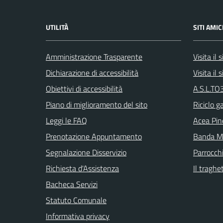
UTILITÀ
SITI AMIC
Amministrazione Trasparente
Visita il
Dichiarazione di accessibilità
Visita il
Obiettivi di accessibilità
A.S.L.TO3
Piano di miglioramento del sito
Riciclo g
Leggi le FAQ
Acea Pin
Prenotazione Appuntamento
Banda Mu
Segnalazione Disservizio
Parrocch
Richiesta d'Assistenza
Il traghe
Bacheca Servizi
Statuto Comunale
Informativa privacy