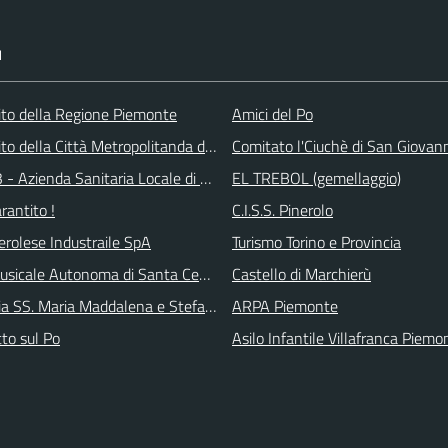
I
 sito della Regione Piemonte
Amici del Po
 sito della Città Metropolitanda di Torino
Comitato l'Ciuchè di San Giovan
 - Azienda Sanitaria Locale di Collegno e Pinerolo
EL TREBOL (gemellaggio)
arantito !
C.I.S.S. Pinerolo
erolese Industraile SpA
Turismo Torino e Provincia
sicale Autonoma di Santa Cecilia
Castello di Marchierù
ia SS. Maria Maddalena e Stefano
ARPA Piemonte
tto sul Po
Asilo Infantile Villafranca Piemo