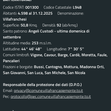
Codice ISTAT:
001300
Codice Catastale:
L948
Abitanti:
4.598 al 31.12.2025
Denominazione:
Villafranchesi
Superficie:
50,8
Kmq. Densità:
92
(ab/kmq.)
Santo patrono:
Angeli Custodi - ultima domenica di
settembre
Altitudine media:
253
m.s.l.m.
Latitudine:
44° 46' 48''
Longitudine:
7° 30' 5''
Comuni limitrofi:
Vigone, Cavour, Barge, Cardè, Moretta, Faule,
Pancalieri
Frazioni e borgate:
Bussi, Cantogno, Mottura, Madonna Orti,
San Giovanni, San Luca, San Michele, San Nicola
Responsabile della protezione dei dati (D.P.O.)
Email:
privacy@comune.villafrancapiemonte.to.it
Pec:
protocollo@pec.comune.villafrancapiemonte.to.it