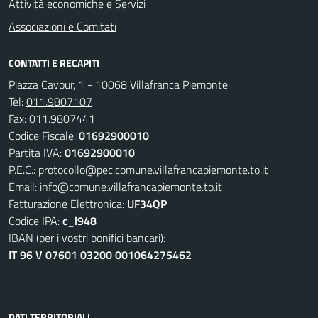
Attività economiche e Servizi
Associazioni e Comitati
CONTATTI E RECAPITI
Piazza Cavour, 1 - 10068 Villafranca Piemonte
Tel:
011.9807107
Fax:
011.9807441
Codice Fiscale:
01692900010
Partita IVA:
01692900010
P.E.C.:
protocollo@pec.comune.villafrancapiemonte.to.it
Email:
info@comune.villafrancapiemonte.to.it
Fatturazione Elettronica:
UF34QP
Codice IPA:
c_l948
IBAN (per i vostri bonifici bancari):
IT 96 V 07601 03200 001064275462
DATI TERRITORIALI